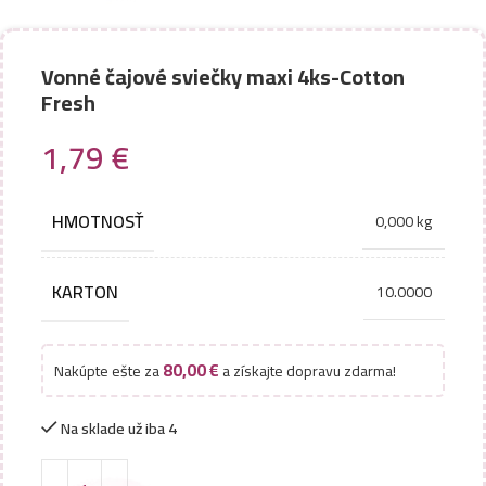
Vonné čajové sviečky maxi 4ks-Cotton
Fresh
1,79
€
HMOTNOSŤ
0,000 kg
KARTON
10.0000
80,00
€
Nakúpte ešte za
a získajte dopravu zdarma!
Na sklade už iba 4