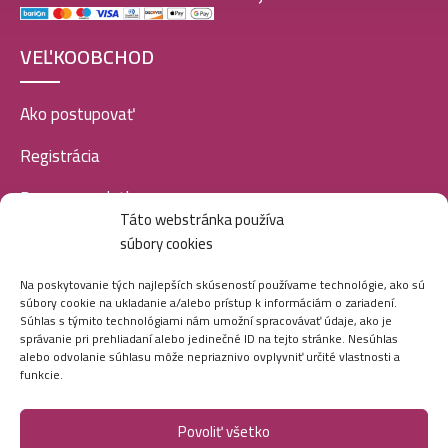
VEĽKOOBCHOD
Ako postupovať
Registrácia
Doprava a platba
Táto webstránka používa
Veľkoobchod
súbory cookies
SOCIÁLNE SIETE
Na poskytovanie tých najlepších skúseností používame technológie, ako sú
súbory cookie na ukladanie a/alebo prístup k informáciám o zariadení.
Súhlas s týmito technológiami nám umožní spracovávať údaje, ako je
správanie pri prehliadaní alebo jedinečné ID na tejto stránke. Nesúhlas
alebo odvolanie súhlasu môže nepriaznivo ovplyvniť určité vlastnosti a
funkcie.
Povoliť všetko
Marei.sk - Všetky práva vyhradené - 2026