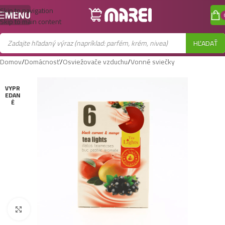
Skip to navigation
MENU
Skip to main content
HĽADAŤ
Domov
/
Domácnosť
/
Osviežovače vzduchu
/
Vonné sviečky
VYPR
EDAN
É
Zobraziť väčší obrázok