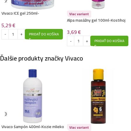
Vivaco ICE gel 250ml-
Viac variant
Revital,chladivý,Proti bolesti a
Alpa masážny gel 100ml-Kostihoj
únave svalov
5,29
€
3,69
€
PRIDAŤ DO KOŠÍKA
PRIDAŤ DO KOŠÍKA
Ďalšie produkty značky Vivaco
Vivaco šampón 400ml-Kozie mlieko
Viac variant