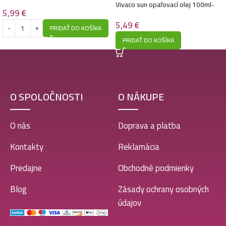
Vivaco sun opaľovací olej 100ml-
5,99
€
SPF6 – Argan Bronz Oil –
Vodeodolný
5,49
€
PRIDAŤ DO KOŠÍKA
PRIDAŤ DO KOŠÍKA
O SPOLOČNOSTI
O NÁKUPE
O nás
Doprava a platba
Kontakty
Reklamácia
Predajne
Obchodné podmienky
Blog
Zásady ochrany osobných
údajov