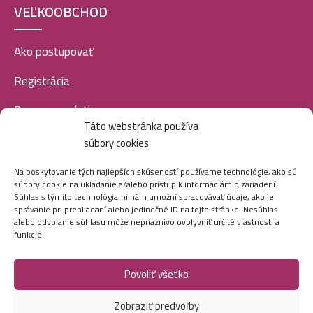
VEĽKOOBCHOD
Ako postupovať
Registrácia
Doprava a platba
Táto webstránka používa
Veľkoobchod
súbory cookies
SOCIÁLNE SIETE
Na poskytovanie tých najlepších skúseností používame technológie, ako sú
súbory cookie na ukladanie a/alebo prístup k informáciám o zariadení.
Súhlas s týmito technológiami nám umožní spracovávať údaje, ako je
správanie pri prehliadaní alebo jedinečné ID na tejto stránke. Nesúhlas
alebo odvolanie súhlasu môže nepriaznivo ovplyvniť určité vlastnosti a
funkcie.
Povoliť všetko
Marei.sk - Všetky práva vyhradené - 2026
Zobraziť predvoľby
Vytvorila digitálna agentúra
Ametica.