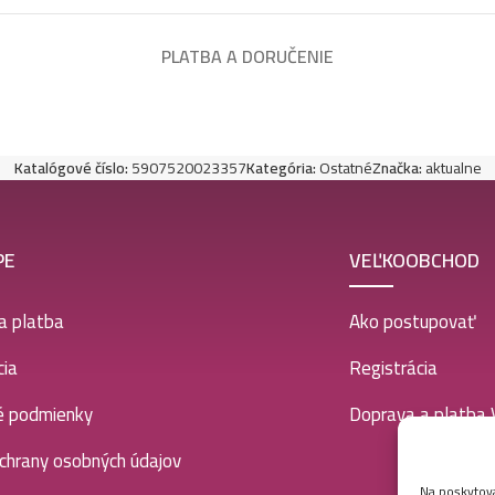
PLATBA A DORUČENIE
Katalógové číslo:
5907520023357
Kategória:
Ostatné
Značka:
aktualne
PE
VEĽKOOBCHOD
a platba
Ako postupovať
ia
Registrácia
é podmienky
Doprava a platba
chrany osobných údajov
Na poskytova