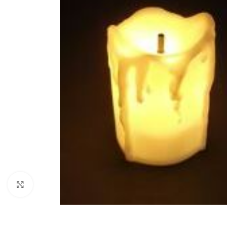
Zobraziť väčší obrázok