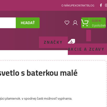
O NÁKUPE
KONTAKT
BLOG
0,00
€
HĽADAŤ
0
položiek
ZNAČKY
AKCIE A ZĽAVY
vetlo s baterkou malé
ajúci plamienok. v spodnej časti možnosť vypínania.