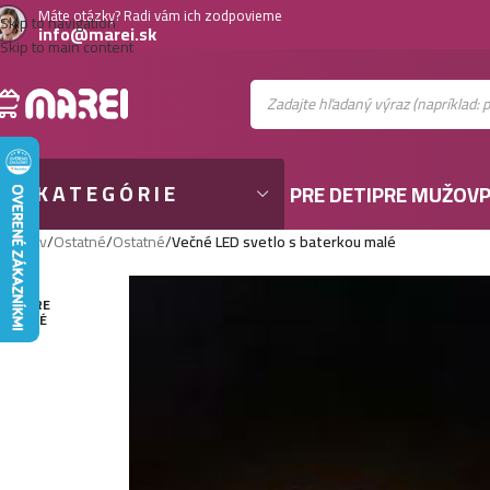
Máte otázky? Radi vám ich zodpovieme
Skip to navigation
info@marei.sk
Skip to main content
KATEGÓRIE
PRE DETI
PRE MUŽOV
P
Domov
/
Ostatné
/
Ostatné
/
Večné LED svetlo s baterkou malé
VYPRE
DANÉ