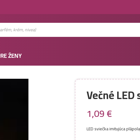
RE ŽENY
Večné LED s
1,09
€
LED sviečka imitujúca plápol