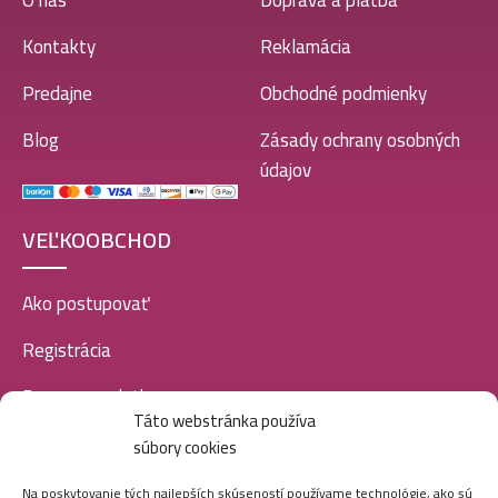
O nás
Doprava a platba
Kontakty
Reklamácia
Predajne
Obchodné podmienky
Blog
Zásady ochrany osobných
údajov
VEĽKOOBCHOD
Ako postupovať
Registrácia
Doprava a platba
Táto webstránka používa
Veľkoobchod
súbory cookies
SOCIÁLNE SIETE
Na poskytovanie tých najlepších skúseností používame technológie, ako sú