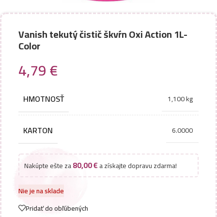
Vanish tekutý čistič škvŕn Oxi Action 1L-
Color
4,79
€
HMOTNOSŤ
1,100 kg
KARTON
6.0000
80,00
€
Nakúpte ešte za
a získajte dopravu zdarma!
Nie je na sklade
Pridať do obľúbených