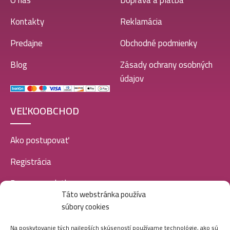
O nás
Doprava a platba
Kontakty
Reklamácia
Predajne
Obchodné podmienky
Blog
Zásady ochrany osobných
údajov
VEĽKOOBCHOD
Ako postupovať
Registrácia
Doprava a platba
Táto webstránka používa
Veľkoobchod
súbory cookies
SOCIÁLNE SIETE
Na poskytovanie tých najlepších skúseností používame technológie, ako sú