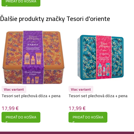
PRIDAŤ DO KOŠÍKA
Ďalšie produkty značky Tesori d'oriente
Viac variant
Viac variant
Tesori set plechová dóza + pena
Tesori set plechová dóza + pena
do kúpeľa 500ml + sprchový gél
do kúpeľa 500ml + sprchový gél
250ml + parfém 100ml-Karma
250ml + parfém 100ml-Ayurveda
17,99
€
17,99
€
PRIDAŤ DO KOŠÍKA
PRIDAŤ DO KOŠÍKA