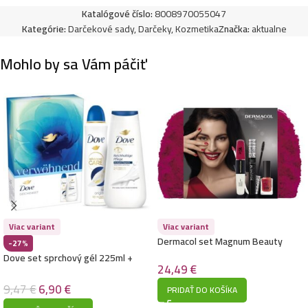
Katalógové číslo:
8008970055047
Kategórie:
Darčekové sady
,
Darčeky
,
Kozmetika
Značka:
aktualne
Mohlo by sa Vám páčiť
Viac variant
Viac variant
Dermacol set Magnum Beauty
-27%
2024
Dove set sprchový gél 225ml +
24,49
€
deodorant 150ml-Verwohnend
9,47
€
6,90
€
PRIDAŤ DO KOŠÍKA