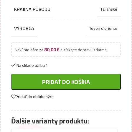
KRAJINA PÔVODU
Talianské
VÝROBCA
Tesori d’oriente
80,00
€
Nakúpte ešte za
a získajte dopravu zdarma!
Na sklade už iba 1
PRIDAŤ DO KOŠÍKA
Pridať do obľúbených
Ďalšie varianty produktu: