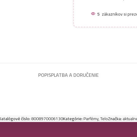
5
zákazníkov si prez
POPIS
PLATBA A DORUČENIE
Katalógové číslo:
8008970006130
Kategórie:
Parfémy
,
Telo
Značka:
aktualn