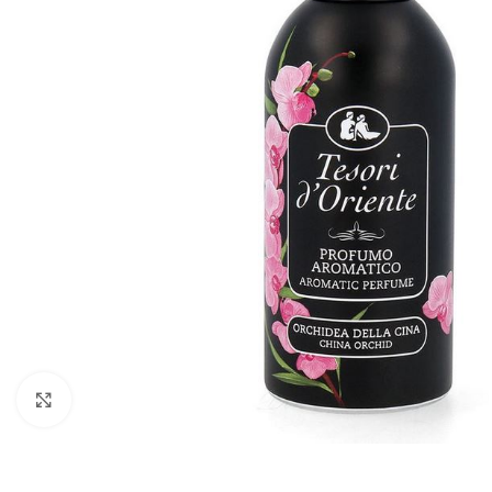
Zobraziť väčší obrázok