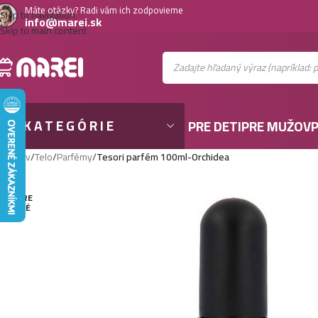
Máte otázky? Radi vám ich zodpovieme
Skip to navigation
info@marei.sk
Skip to main content
KATEGÓRIE
PRE DETI
PRE MUŽOV
P
Domov
/
Telo
/
Parfémy
/
Tesori parfém 100ml-Orchidea
VYPRE
DANÉ