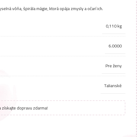
selná vôňa, špirála mágie, ktorá opája zmysly a očarí ich.
0,110 kg
6.0000
Pre ženy
Talianské
 získajte dopravu zdarma!