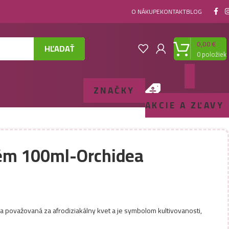
O NÁKUPE
KONTAKT
BLOG
0,00
€
HĽADAŤ
0
položiek
ZNAČKY
AKCIE A ZĽAVY
fém 100ml-Orchidea
ia považovaná za afrodiziakálny kvet a je symbolom kultivovanosti,