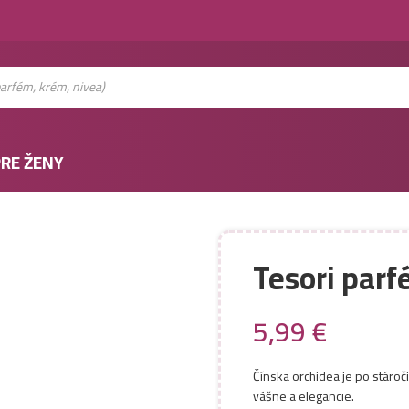
RE ŽENY
Tesori par
5,99
€
Čínska orchidea je po stároč
vášne a elegancie.