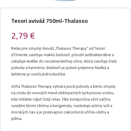
Tesori aviváž 750ml-Thalasso
2,79
€
Relax pre zmysly! Aviváž „Thalasso Therapy“ od Tesori
d’Oriente zaisťuje mäkkú bielizeň, pôsobí antibakteriálne a
zahaľuje textílie do nezameniteľnej vône, ktorá zaisťuje čistú
pohodu a harmóniu. Bielizeň je potom príjemne hladká a
žehlenie je oveľa jednoduchšie
Vôňa Thalasso Therapy vytvára pocit pohody a berie zmysly
na cestu do snových miest obklopených tyrkysovou vodou,
kde môžete nájsť čistý relax. Táto kompozícia vôní začína
sviežimi tónmi citrónu a bergamotu, nasledujú arómy soli a
morských rias a je prekvapivo zakončená vôňou cédra a
pižma.