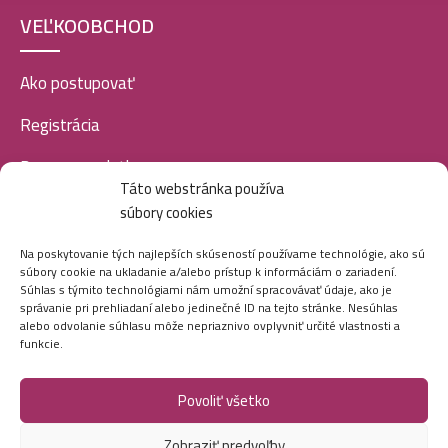
VEĽKOOBCHOD
Ako postupovať
Registrácia
Doprava a platba
Táto webstránka používa
Veľkoobchod
súbory cookies
SOCIÁLNE SIETE
Na poskytovanie tých najlepších skúseností používame technológie, ako sú
súbory cookie na ukladanie a/alebo prístup k informáciám o zariadení.
Súhlas s týmito technológiami nám umožní spracovávať údaje, ako je
správanie pri prehliadaní alebo jedinečné ID na tejto stránke. Nesúhlas
alebo odvolanie súhlasu môže nepriaznivo ovplyvniť určité vlastnosti a
funkcie.
Povoliť všetko
Marei.sk - Všetky práva vyhradené - 2026
Zobraziť predvoľby