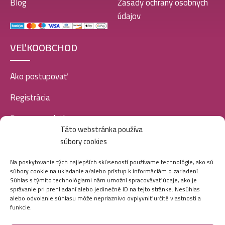
Blog
Zásady ochrany osobných
údajov
VEĽKOOBCHOD
Ako postupovať
Registrácia
Doprava a platba
Táto webstránka používa
Veľkoobchod
súbory cookies
SOCIÁLNE SIETE
Na poskytovanie tých najlepších skúseností používame technológie, ako sú
súbory cookie na ukladanie a/alebo prístup k informáciám o zariadení.
Súhlas s týmito technológiami nám umožní spracovávať údaje, ako je
správanie pri prehliadaní alebo jedinečné ID na tejto stránke. Nesúhlas
alebo odvolanie súhlasu môže nepriaznivo ovplyvniť určité vlastnosti a
funkcie.