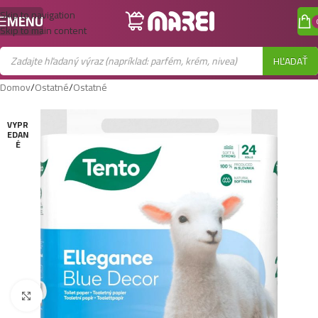
Skip to navigation
MENU
Skip to main content
HĽADAŤ
Domov
/
Ostatné
/
Ostatné
VYPR
EDAN
É
Zobraziť väčší obrázok