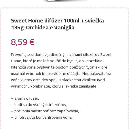
Sweet Home difúzer 100ml + sviečka
135g-Orchidea e Vaniglia
8,59
€
Prevoňajte si domov jedinečnými vôňami difuzérov Sweet
Home, ktoré je možné použiť do bytu aj do kancelárie.
Intenzitu vône ovplyvníte počtom použitých tyčiniek, pre
maximálny účinok ich pravidelne otáčajte. Neopakovateľná
vôňa kvetov orchidey spolu s sladkastou vanilkou tvorí
výnimočnú kombináciu, ktorú si skrátka zamilujete.
– aróma difuzér,
– hodí sa do všetkých interiérov,
– prevonia miestnosť bez zapaľovania,
– dlhotrvajúca koncentrovaná vôňa.