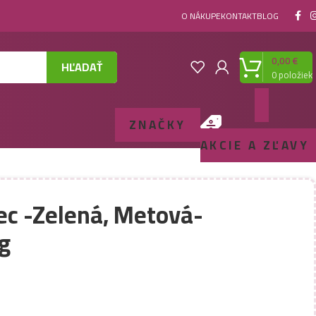
O NÁKUPE
KONTAKT
BLOG
0,00
€
HĽADAŤ
0
položiek
ZNAČKY
AKCIE A ZĽAVY
ec -Zelená, Metová-
g