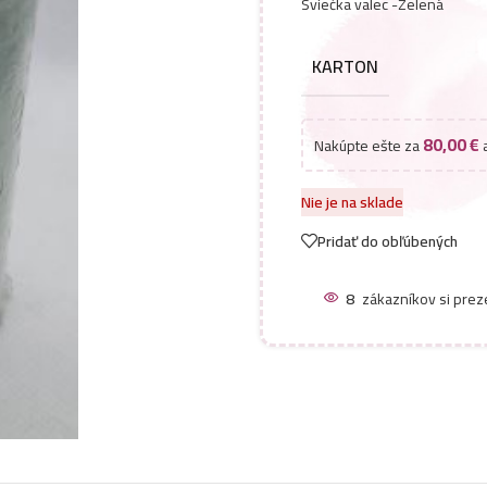
Sviečka valec -Zelená
KARTON
80,00
€
Nakúpte ešte za
a
Nie je na sklade
Pridať do obľúbených
8
zákazníkov si prez