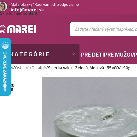
Máte otázky? Radi vám ich zodpovieme
Skip to navigation
info@marei.sk
Skip to main content
KATEGÓRIE
PRE DETI
PRE MUŽOV
P
Domov
/
Ostatné
/
Ostatné
/
Sviečka valec -Zelená, Metová- 55×80/190g
VYPRE
DANÉ