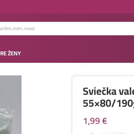
RE ŽENY
Sviečka val
55×80/190
1,99
€