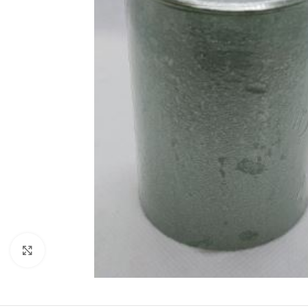
Zobraziť väčší obrázok