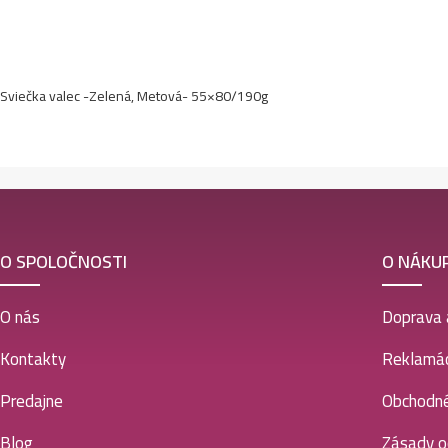
Sviečka valec -Zelená, Metová- 55×80/190g
O SPOLOČNOSTI
O NÁKU
O nás
Doprava 
Kontakty
Reklamác
Predajne
Obchodn
Blog
Zásady o