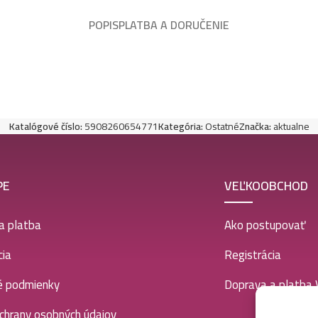
POPIS
PLATBA A DORUČENIE
Katalógové číslo:
5908260654771
Kategória:
Ostatné
Značka:
aktualne
PE
VEĽKOOBCHOD
a platba
Ako postupovať
ia
Registrácia
é podmienky
Doprava a platba
chrany osobných údajov