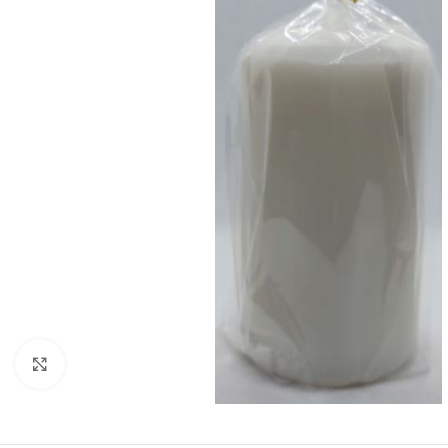
Zobraziť väčší obrázok