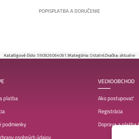
POPIS
PLATBA A DORUČENIE
Katalógové číslo:
5908260640613
Kategória:
Ostatné
Značka:
aktualne
PE
VEĽKOOBCHOD
a platba
Ako postupovať
ia
Registrácia
é podmienky
Doprava a platba
chrany osobných údajov