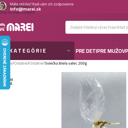
Máte otázky? Radi vám ich zodpovieme
Skip to navigation
info@marei.sk
Skip to main content
KATEGÓRIE
PRE DETI
PRE MUŽOV
P
Domov
/
Ostatné
/
Ostatné
/
Sviečka Biela valec 200g
VYPRE
DANÉ