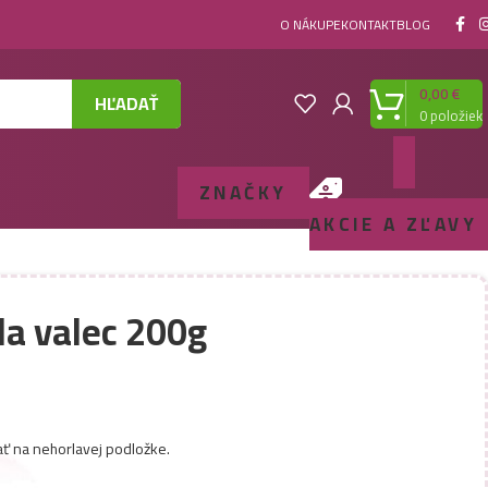
O NÁKUPE
KONTAKT
BLOG
0,00
€
HĽADAŤ
0
položiek
ZNAČKY
AKCIE A ZĽAVY
la valec 200g
ať na nehorlavej podložke.