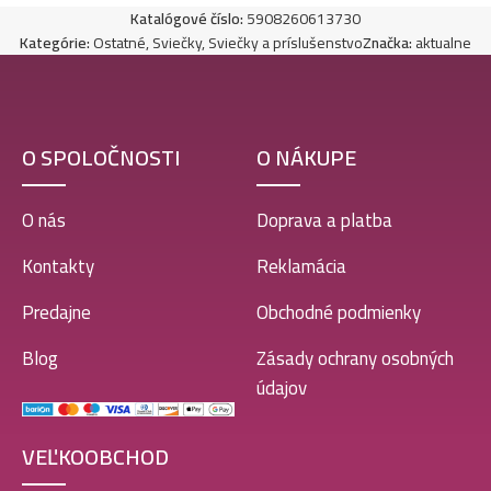
Katalógové číslo:
5908260613730
Kategórie:
Ostatné
,
Sviečky
,
Sviečky a príslušenstvo
Značka:
aktualne
O SPOLOČNOSTI
O NÁKUPE
O nás
Doprava a platba
Kontakty
Reklamácia
Predajne
Obchodné podmienky
Blog
Zásady ochrany osobných
údajov
VEĽKOOBCHOD