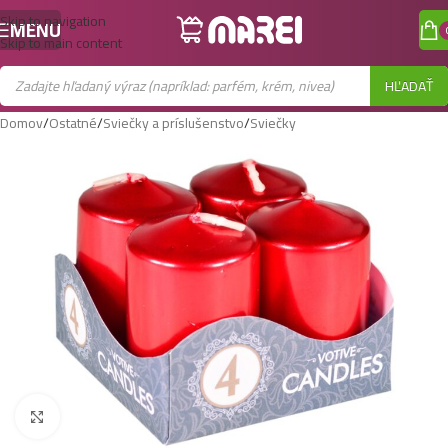
Skip to navigation
MENU
Skip to main content
HĽADAŤ
Domov
/
Ostatné
/
Sviečky a príslušenstvo
/
Sviečky
Zobraziť väčší obrázok