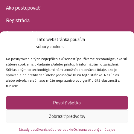
Ako postupovať
Registrácia
Doprava a platba
Táto webstránka používa
Veľkoobchod
súbory cookies
SOCIÁLNE SIETE
Na poskytovanie tých najlepších skúseností používame technológie, ako sú
súbory cookie na ukladanie a/alebo prístup k informáciám o zariadení.
Súhlas s týmito technológiami nám umožní spracovávať údaje, ako je
správanie pri prehliadaní alebo jedinečné ID na tejto stránke. Nesúhlas
alebo odvolanie súhlasu môže nepriaznivo ovplyvniť určité vlastnosti a
funkcie.
Povoliť všetko
Marei.sk - Všetky práva vyhradené - 2026
Zobraziť predvoľby
Vytvorila digitálna agentúra
Ametica.
Zásady používania súborov cookie
Ochrana osobných údajov