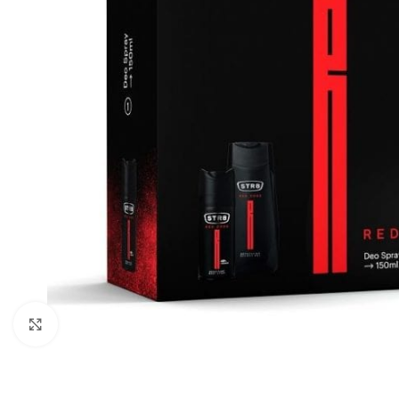
Zobraziť väčší obrázok