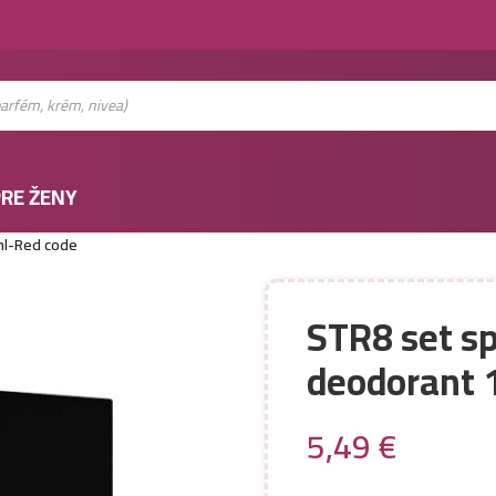
RE ŽENY
ml-Red code
STR8 set s
deodorant 
5,49
€