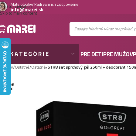
Máte otázky? Radi vám ich zodpovieme
Skip to navigation
info@marei.sk
Skip to main content
KATEGÓRIE
PRE DETI
PRE MUŽOV
P
Domov
/
Ostatné
/
Ostatné
/
STR8 set sprchový gél 250ml + deodorant 150
VYPRE
DANÉ