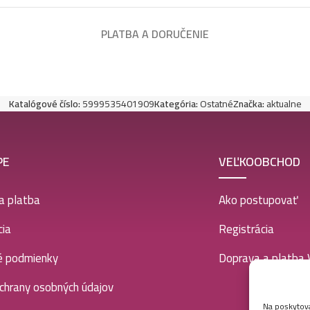
PLATBA A DORUČENIE
Katalógové číslo:
5999535401909
Kategória:
Ostatné
Značka:
aktualne
PE
VEĽKOOBCHOD
a platba
Ako postupovať
ia
Registrácia
é podmienky
Doprava a platba
chrany osobných údajov
Na poskytova