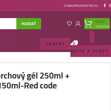
O NÁKUPE
KONTAKT
BLOG
0,00
€
HĽADAŤ
0
položiek
ZNAČKY
AKCIE A ZĽAVY
prchový gél 250ml +
150ml-Red code