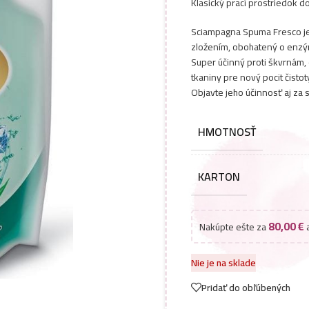
Klasický prací prostriedok d
Sciampagna Spuma Fresco je
zložením, obohatený o enzý
Super účinný proti škvrnám, 
tkaniny pre nový pocit čistot
Objavte jeho účinnosť aj za 
HMOTNOSŤ
KARTON
80,00
€
Nakúpte ešte za
a
Nie je na sklade
Pridať do obľúbených