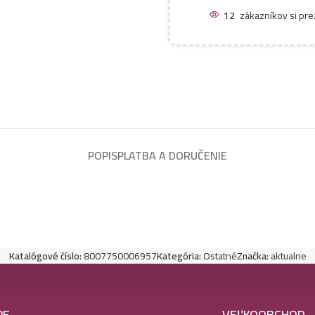
12
zákazníkov si pre
POPIS
PLATBA A DORUČENIE
Katalógové číslo:
8007750006957
Kategória:
Ostatné
Značka:
aktualne
PE
VEĽKOOBCHOD