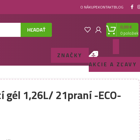
O NÁKUPE
KONTAKT
BLOG
0,00
€
HĽADAŤ
0
položiek
ZNAČKY
AKCIE A ZĽAVY
 gél 1,26L/ 21praní -ECO-