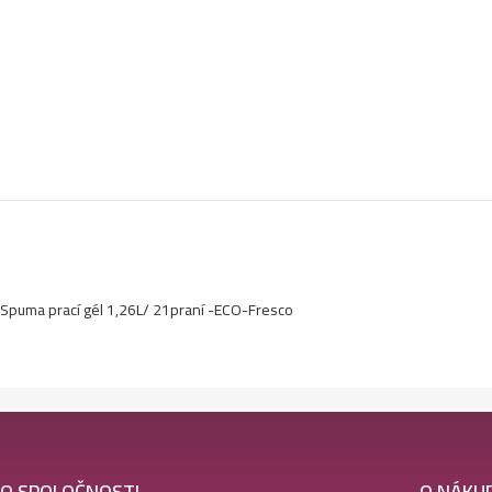
Spuma prací gél 1,26L/ 21praní -ECO-Fresco
O SPOLOČNOSTI
O NÁKU