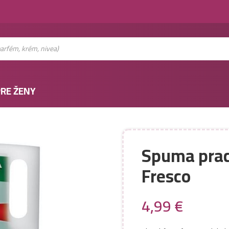
RE ŽENY
Spuma prací
Fresco
4,99
€