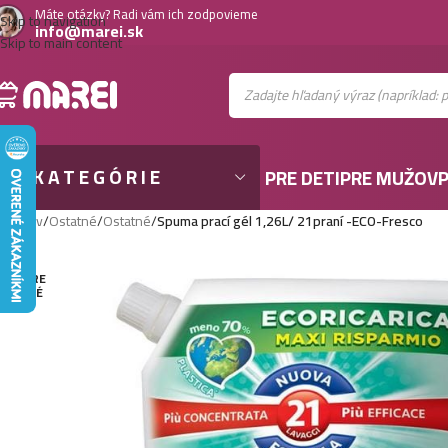
Máte otázky? Radi vám ich zodpovieme
Skip to navigation
info@marei.sk
Skip to main content
KATEGÓRIE
PRE DETI
PRE MUŽOV
P
Domov
/
Ostatné
/
Ostatné
/
Spuma prací gél 1,26L/ 21praní -ECO-Fresco
VYPRE
DANÉ