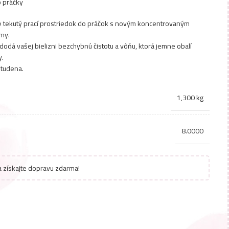
o práčky
 tekutý prací prostriedok do práčok s novým koncentrovaným
my.
dodá vašej bielizni bezchybnú čistotu a vôňu, ktorá jemne obalí
y.
studena.
1,300 kg
8.0000
 získajte dopravu zdarma!