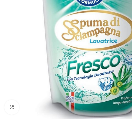
Zobraziť väčší obrázok