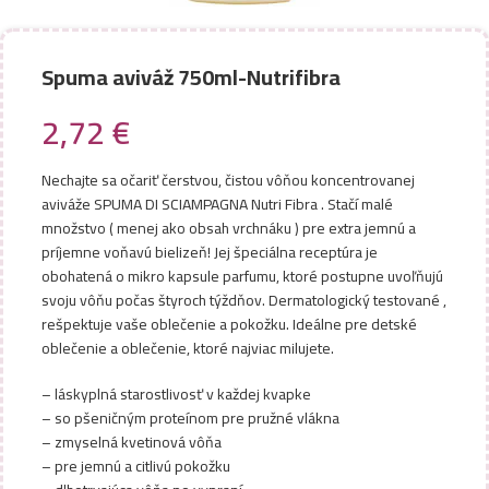
Spuma aviváž 750ml-Nutrifibra
2,72
€
Nechajte sa očariť čerstvou, čistou vôňou koncentrovanej
aviváže SPUMA DI SCIAMPAGNA Nutri Fibra . Stačí malé
množstvo ( menej ako obsah vrchnáku ) pre extra jemnú a
príjemne voňavú bielizeň! Jej špeciálna receptúra je
obohatená o mikro kapsule parfumu, ktoré postupne uvoľňujú
svoju vôňu počas štyroch týždňov. Dermatologický testované ,
rešpektuje vaše oblečenie a pokožku. Ideálne pre detské
oblečenie a oblečenie, ktoré najviac milujete.
– láskyplná starostlivosť v každej kvapke
– so pšeničným proteínom pre pružné vlákna
– zmyselná kvetinová vôňa
– pre jemnú a citlivú pokožku