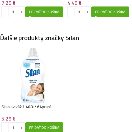
7,29
€
4,49
€
PRIDAŤ DO KOŠÍKA
PRIDAŤ DO KOŠÍKA
Ďalšie produkty značky Silan
Silan aviváž 1,408L/ 64praní -
Sensitive & Baby
5,29
€
PRIDAŤ DO KOŠÍKA