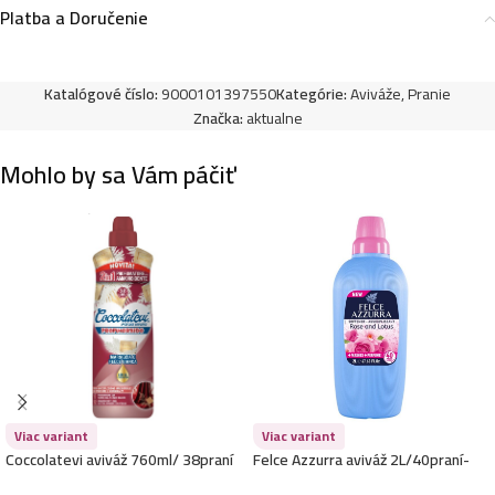
Platba a Doručenie
Katalógové číslo:
9000101397550
Kategórie:
Aviváže
,
Pranie
Značka:
aktualne
Mohlo by sa Vám páčiť
Viac variant
Viac variant
Coccolatevi aviváž 760ml/ 38praní
Felce Azzurra aviváž 2L/40praní-
-Marsiglia E Felce Bianca
Rosa E Fiori Loto