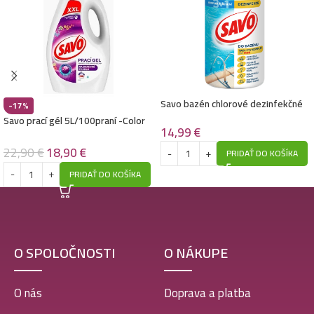
Savo bazén chlorové dezinfekčné
-17%
tablety 760g – Mini 3v1
Savo prací gél 5L/100praní -Color
14,99
€
22,90
€
18,90
€
PRIDAŤ DO KOŠÍKA
PRIDAŤ DO KOŠÍKA
O SPOLOČNOSTI
O NÁKUPE
O nás
Doprava a platba