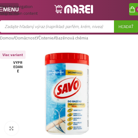
Skip to navigation
MENU
Skip to main content
HĽADAŤ
Domov
/
Domácnosť
/
Čistenie
/
Bazénová chémia
Viac variant
VYPR
EDAN
É
Zobraziť väčší obrázok