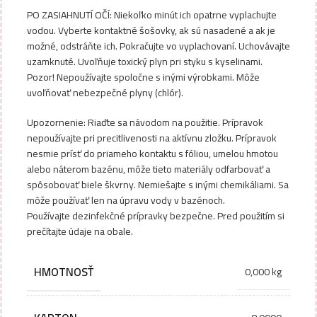
PO ZASIAHNUTÍ OČÍ: Niekoľko minút ich opatrne vyplachujte
vodou. Vyberte kontaktné šošovky, ak sú nasadené a ak je
možné, odstráňte ich. Pokračujte vo vyplachovaní. Uchovávajte
uzamknuté. Uvoľňuje toxický plyn pri styku s kyselinami.
Pozor! Nepoužívajte spoločne s inými výrobkami. Môže
uvoľňovať nebezpečné plyny (chlór).
Upozornenie: Riaďte sa návodom na použitie. Prípravok
nepoužívajte pri precitlivenosti na aktívnu zložku. Prípravok
nesmie prísť do priameho kontaktu s fóliou, umelou hmotou
alebo náterom bazénu, môže tieto materiály odfarbovať a
spôsobovať biele škvrny. Nemiešajte s inými chemikáliami. Sa
môže používať len na úpravu vody v bazénoch.
Používajte dezinfekčné prípravky bezpečne. Pred použitím si
prečítajte údaje na obale.
HMOTNOSŤ
0,000 kg