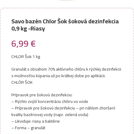
Savo bazén Chlor Šok šoková dezinfekcia
0,9 kg -Riasy
6,99
€
CHLOR Šok 1 kg
Granulát s obsahom 70% aktívneho chlóru k rýchlej dezinfekcii
s možnosťou kúpania už po krátkej dobe po aplikácii.
CHLÓR ŠOK
Prípravok pre šokovú dezinfekciu:
– Rýchlo zvýší koncentráciu chlóru vo vode
– Prípravok pre šokovú dezinfekciu – pri náhlom zhoršení
kvality bazénovej vody (napr. zelená voda)
– Likviduje: riasy a baktérie
– Forma – granulát