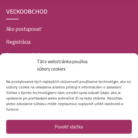
VEĽKOOBCHOD
Ako postupovať
Registrácia
Doprava a platba
Táto webstránka používa
Veľkoobchod
súbory cookies
SOCIÁLNE SIETE
Na poskytovanie tých najlepších skúseností používame technológie, ako sú
súbory cookie na ukladanie a/alebo prístup k informáciám o zariadení.
Súhlas s týmito technológiami nám umožní spracovávať údaje, ako je
správanie pri prehliadaní alebo jedinečné ID na tejto stránke. Nesúhlas
alebo odvolanie súhlasu môže nepriaznivo ovplyvniť určité vlastnosti a
funkcie.
Povoliť všetko
Marei.sk - Všetky práva vyhradené - 2026