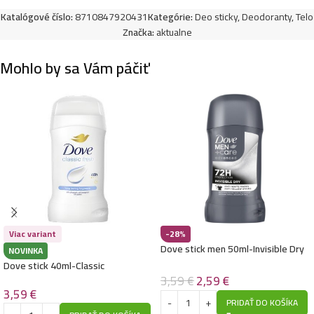
Katalógové číslo:
8710847920431
Kategórie:
Deo sticky
,
Deodoranty
,
Telo
Značka:
aktualne
Mohlo by sa Vám páčiť
Viac variant
-28%
Dove stick men 50ml-Invisible Dry
NOVINKA
Dove stick 40ml-Classic
3,59
€
2,59
€
3,59
€
PRIDAŤ DO KOŠÍKA