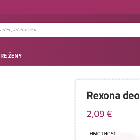
RE ŽENY
Rexona deo
2,09
€
HMOTNOSŤ