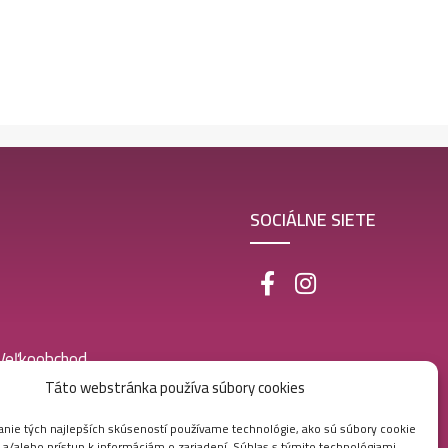
SOCIÁLNE SIETE
 Veľkoobchod
Táto webstránka používa súbory cookies
nie tých najlepších skúseností používame technológie, ako sú súbory cookie
 a/alebo prístup k informáciám o zariadení. Súhlas s týmito technológiami