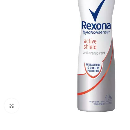
Zobraziť väčší obrázok