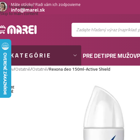
Máte otázky? Radi vám ich zodpovieme
Skip to navigation
info@marei.sk
Skip to main content
KATEGÓRIE
PRE DETI
PRE MUŽOV
P
Domov
/
Ostatné
/
Ostatné
/
Rexona deo 150ml-Active Shield
VYPRE
DANÉ