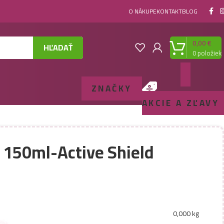
O NÁKUPE
KONTAKT
BLOG
0,00
€
HĽADAŤ
0
položiek
ZNAČKY
AKCIE A ZĽAVY
 150ml-Active Shield
0,000 kg