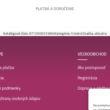
PLATBA A DORUČENIE
Katalógové číslo:
8710908333866
Kategória:
Ostatné
Značka:
aktualne
PE
VEĽKOOBCHOD
a platba
Ako postupovať
ia
Registrácia
é podmienky
Doprava a platba
chrany osobných údajov
Na poskytova
na ukladanie