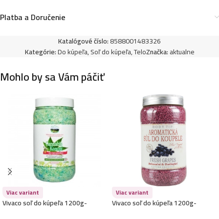
Platba a Doručenie
Katalógové číslo:
8588001483326
Kategórie:
Do kúpeľa
,
Soľ do kúpeľa
,
Telo
Značka:
aktualne
Mohlo by sa Vám páčiť
Viac variant
Viac variant
Vivaco soľ do kúpeľa 1200g-
Vivaco soľ do kúpeľa 1200g-
Konopná
Hroznové víno