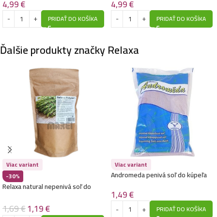
4,99
€
4,99
€
PRIDAŤ DO KOŠÍKA
PRIDAŤ DO KOŠÍKA
Ďalšie produkty značky Relaxa
Viac variant
Viac variant
Andromeda penivá soľ do kúpeľa
-30%
1kg-Herbafleur
Relaxa natural nepenivá soľ do
1,49
€
kúpeľa 500g-Rozmarín – Expirácia
10/2024
1,69
€
1,19
€
PRIDAŤ DO KOŠÍKA