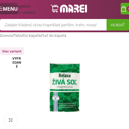
Skip to navigation
MENU
Skip to main content
HĽADAŤ
Domov
/
Telo
/
Do kúpeľa
/
Soľ do kúpeľa
Viac variant
VYPR
EDAN
É
Zobraziť väčší obrázok