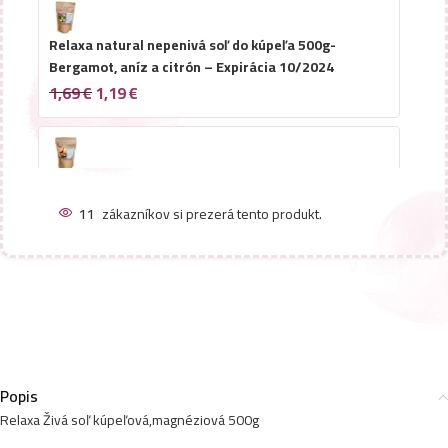
Relaxa natural nepenivá soľ do kúpeľa 500g-
Bergamot, aníz a citrón – Expirácia 10/2024
1,69
€
1,19
€
Relaxa natural nepenivá soľ do kúpeľa 500g-
Grapefruit a Mäta – Expirácia 10/2024
11
zákazníkov si prezerá tento produkt.
1,69
€
1,19
€
Relaxa natural nepenivá soľ do kúpeľa 500g-
Borovica – Expirácia 10/2024
1,69
€
1,19
€
Popis
Relaxa Živá soľ kúpeľová,magnéziová 500g