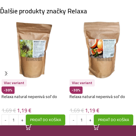
Ďalšie produkty značky Relaxa
Viac variant
Viac variant
-30%
-30%
Relaxa natural nepenivá soľ do
Relaxa natural nepenivá soľ do
kúpeľa 500g-Borovica – Expirácia
kúpeľa 500g-Grapefruit a Mäta –
10/2024
Expirácia 10/2024
1,69
€
1,19
€
1,69
€
1,19
€
PRIDAŤ DO KOŠÍKA
PRIDAŤ DO KOŠÍKA