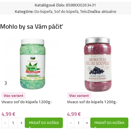
Katalógové číslo:
8588000263431
Kategórie:
Do kúpeľa
,
Soľ do kúpeľa
,
Telo
Značka:
aktualne
Mohlo by sa Vám páčiť
Viac variant
Viac variant
Vivaco soľ do kúpeľa 1200g-
Vivaco soľ do kúpeľa 1200g-
Konopná
Hroznové víno
4,99
€
4,99
€
PRIDAŤ DO KOŠÍKA
PRIDAŤ DO KOŠÍKA