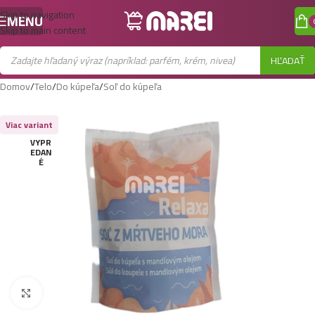
Skip to navigation
MENU
Skip to main content
HĽADAŤ
Domov
/
Telo
/
Do kúpeľa
/
Soľ do kúpeľa
Viac variant
VYPR
EDAN
É
Zobraziť väčší obrázok