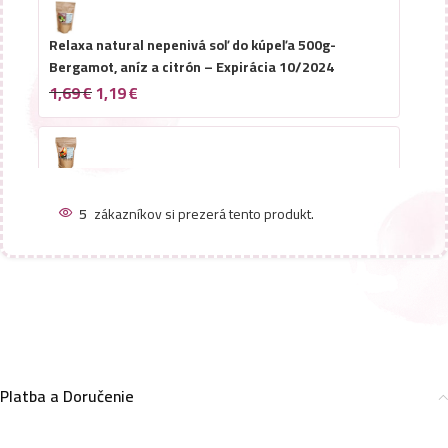
Relaxa natural nepenivá soľ do kúpeľa 500g-
Bergamot, aníz a citrón – Expirácia 10/2024
1,69
€
1,19
€
Relaxa natural nepenivá soľ do kúpeľa 500g-
Grapefruit a Mäta – Expirácia 10/2024
5
zákazníkov si prezerá tento produkt.
1,69
€
1,19
€
Relaxa natural nepenivá soľ do kúpeľa 500g-
Borovica – Expirácia 10/2024
1,69
€
1,19
€
Platba a Doručenie