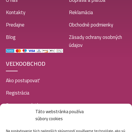
O nás
Doprava a platba
Kontakty
Reklamácia
Predajne
Obchodné podmienky
Blog
Zásady ochrany osobných
údajov
VEĽKOOBCHOD
Ako postupovať
Registrácia
Doprava a platba
Táto webstránka používa
Veľkoobchod
súbory cookies
SOCIÁLNE SIETE
Na poskytovanie tých najlepších skúseností používame technológie, ako sú