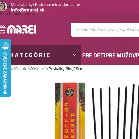
Máte otázky? Radi vám ich zodpovieme
Skip to navigation
info@marei.sk
Skip to main content
KATEGÓRIE
PRE DETI
PRE MUŽOV
P
Domov
/
Ostatné
/
Ostatné
/
Prskalky 8ks,28cm