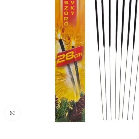
Zobraziť väčší obrázok