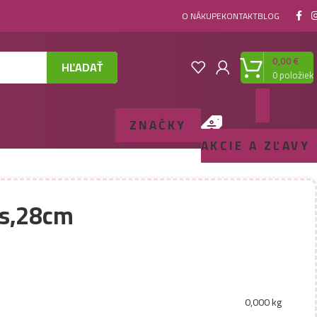
O NÁKUPE
KONTAKT
BLOG
0,00
€
HĽADAŤ
0
položiek
ZNAČKY
AKCIE A ZĽAVY
ks,28cm
0,000 kg