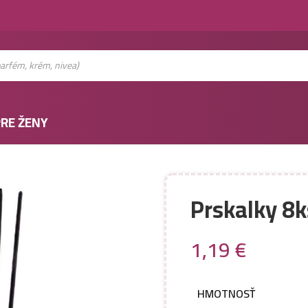
RE ŽENY
Prskalky 8
1,19
€
HMOTNOSŤ