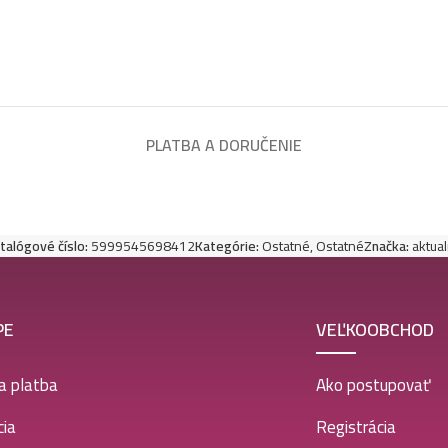
PLATBA A DORUČENIE
talógové číslo:
5999545698412
Kategórie:
Ostatné
,
Ostatné
Značka:
aktua
PE
VEĽKOOBCHOD
a platba
Ako postupovať
ia
Registrácia