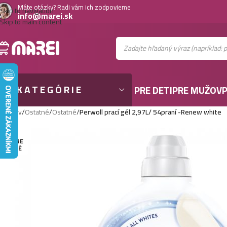
Máte otázky? Radi vám ich zodpovieme
Skip to navigation
info@marei.sk
Skip to main content
KATEGÓRIE
PRE DETI
PRE MUŽOV
P
Domov
/
Ostatné
/
Ostatné
/
Perwoll prací gél 2,97L/ 54praní -Renew white
VYPRE
DANÉ