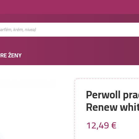
RE ŽENY
Perwoll pra
Renew whi
12,49
€