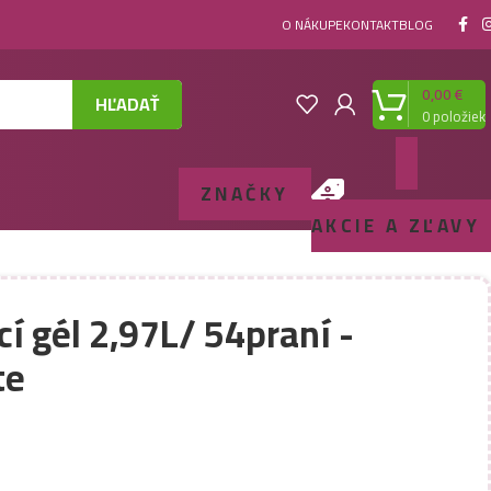
O NÁKUPE
KONTAKT
BLOG
0,00
€
HĽADAŤ
0
položiek
ZNAČKY
AKCIE A ZĽAVY
cí gél 2,97L/ 54praní -
te