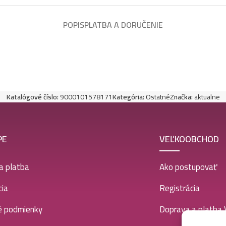
POPIS
PLATBA A DORUČENIE
Katalógové číslo:
9000101578171
Kategória:
Ostatné
Značka:
aktualne
PE
VEĽKOOBCHOD
a platba
Ako postupovať
ia
Registrácia
é podmienky
Doprava a platba