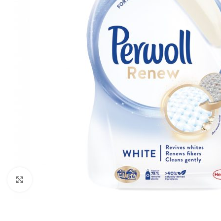
Zobraziť väčší obrázok