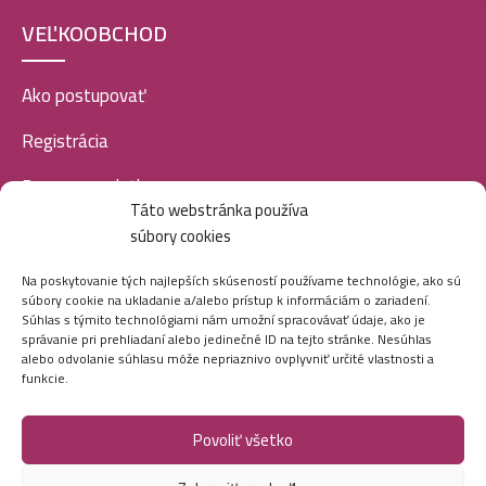
VEĽKOOBCHOD
Ako postupovať
Registrácia
Doprava a platba
Táto webstránka používa
Veľkoobchod
súbory cookies
SOCIÁLNE SIETE
Na poskytovanie tých najlepších skúseností používame technológie, ako sú
súbory cookie na ukladanie a/alebo prístup k informáciám o zariadení.
Súhlas s týmito technológiami nám umožní spracovávať údaje, ako je
správanie pri prehliadaní alebo jedinečné ID na tejto stránke. Nesúhlas
alebo odvolanie súhlasu môže nepriaznivo ovplyvniť určité vlastnosti a
funkcie.
Povoliť všetko
Marei.sk - Všetky práva vyhradené - 2026