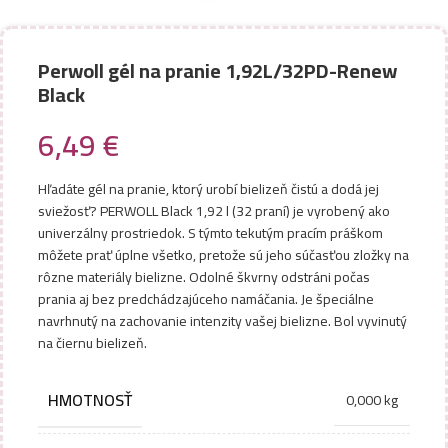
Perwoll gél na pranie 1,92L/32PD-Renew
Black
6,49
€
Hľadáte gél na pranie, ktorý urobí bielizeň čistú a dodá jej
sviežosť? PERWOLL Black 1,92 l (32 praní) je vyrobený ako
univerzálny prostriedok. S týmto tekutým pracím práškom
môžete prať úplne všetko, pretože sú jeho súčasťou zložky na
rôzne materiály bielizne. Odolné škvrny odstráni počas
prania aj bez predchádzajúceho namáčania. Je špeciálne
navrhnutý na zachovanie intenzity vašej bielizne. Bol vyvinutý
na čiernu bielizeň.
HMOTNOSŤ
0,000 kg