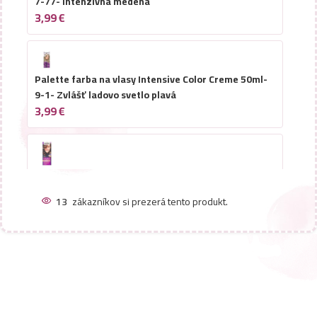
7-77- Intenzívna medená
3,99
€
Palette farba na vlasy Intensive Color Creme 50ml-
9-1- Zvlášť ladovo svetlo plavá
3,99
€
Palette farba na vlasy Intensive Color Creme 50ml-
6-65/ W5- Nugát
13
zákazníkov si prezerá tento produkt.
3,99
€
Palette farba na vlasy Intensive Color Creme 50ml-
8-0/ N7- Svetlo plavá
3,99
€