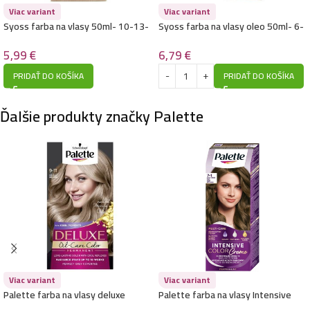
Palette farba na vlasy Intensive Color Creme 50ml-
Viac variant
Viac variant
6-0/ N5- Tmavo plavá
Syoss farba na vlasy 50ml- 10-13-
Syoss farba na vlasy oleo 50ml- 6-
3,99
€
Arktická blond
80- Orieškovo plavá
5,99
€
6,79
€
PRIDAŤ DO KOŠÍKA
PRIDAŤ DO KOŠÍKA
Palette farba na vlasy Intensive Color Creme 50ml-
Ďalšie produkty značky Palette
7-0/ N6- Stredne plavá
3,99
€
Palette farba na vlasy Intensive Color Creme 50ml-
4-89/ RFE3- Intenzívna tmavo fialová
3,99
€
Viac variant
Viac variant
Palette farba na vlasy Intensive Color Creme 50ml-
Palette farba na vlasy deluxe
Palette farba na vlasy Intensive
9.5-1/ C9- Ladovo strieborno plavá
50ml- 9-11- Chladná svetlo šedá
Color Creme 50ml- 7-1- Ladovo