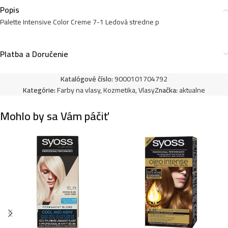
Popis
Palette Intensive Color Creme 7-1 Ledová stredne p
Palette farba na vlasy Intensive Color Creme 50ml-
7-887/ RV6- Šarlatovo červená
Platba a Doručenie
3,99
€
Katalógové číslo:
9000101704792
Kategórie:
Farby na vlasy
,
Kozmetika
,
Vlasy
Značka:
aktualne
Palette farba na vlasy Intensive Color Creme 50ml-
6-99/ V5- Intenzívna fialová
Mohlo by sa Vám páčiť
3,99
€
Palette farba na vlasy Intensive Color Creme 50ml-
5-0/ N4- Svetlo hnedá
3,99
€