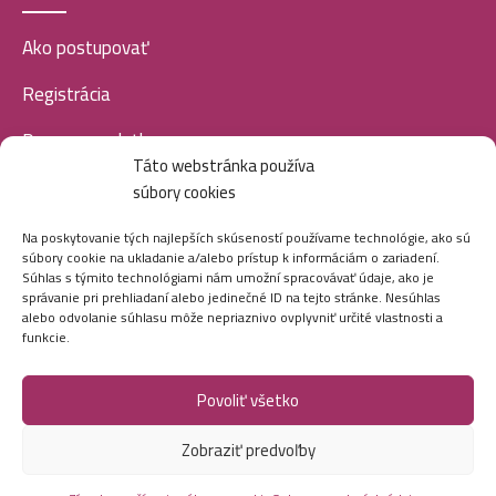
Ako postupovať
Palette farba na vlasy Intensive Color Creme 50ml-
1-1/ C1-Modročierna
Registrácia
3,99
€
Doprava a platba
Táto webstránka používa
Veľkoobchod
súbory cookies
Palette farba na vlasy Intensive Color Creme 50ml-
SOCIÁLNE SIETE
10-1/ C10- Ľadovo strieborno plavá
Na poskytovanie tých najlepších skúseností používame technológie, ako sú
3,99
€
súbory cookie na ukladanie a/alebo prístup k informáciám o zariadení.
Súhlas s týmito technológiami nám umožní spracovávať údaje, ako je
správanie pri prehliadaní alebo jedinečné ID na tejto stránke. Nesúhlas
alebo odvolanie súhlasu môže nepriaznivo ovplyvniť určité vlastnosti a
funkcie.
Palette farba na vlasy Intensive Color Creme 50ml-
0-00/ E20-Super blond
3,99
€
Povoliť všetko
Marei.sk - Všetky práva vyhradené - 2026
Zobraziť predvoľby
Palette
Vytvorila digitálna agentúra
Ametica.
farba na
Palette farba na vlasy Intensive Color Creme 50ml-
vlasy