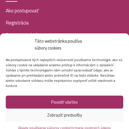
Ako postupovať
Registrácia
Doprava a platba
Táto webstránka používa
Veľkoobchod
súbory cookies
SOCIÁLNE SIETE
Na poskytovanie tých najlepších skúseností používame technológie, ako sú
súbory cookie na ukladanie a/alebo prístup k informáciám o zariadení.
Súhlas s týmito technológiami nám umožní spracovávať údaje, ako je
správanie pri prehliadaní alebo jedinečné ID na tejto stránke. Nesúhlas
alebo odvolanie súhlasu môže nepriaznivo ovplyvniť určité vlastnosti a
funkcie.
Povoliť všetko
Marei.sk - Všetky práva vyhradené - 2026
Zobraziť predvoľby
Vytvorila digitálna agentúra
Ametica.
Zásady používania súborov cookie
Ochrana osobných údajov