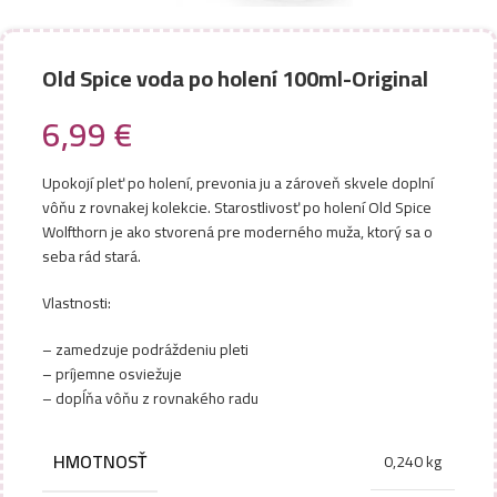
Old Spice voda po holení 100ml-Original
6,99
€
Upokojí pleť po holení, prevonia ju a zároveň skvele doplní
vôňu z rovnakej kolekcie. Starostlivosť po holení Old Spice
Wolfthorn je ako stvorená pre moderného muža, ktorý sa o
seba rád stará.
Vlastnosti:
– zamedzuje podráždeniu pleti
– príjemne osviežuje
– dopĺňa vôňu z rovnakého radu
HMOTNOSŤ
0,240 kg