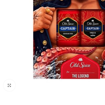
Zobraziť väčší obrázok