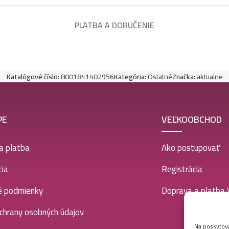
PLATBA A DORUČENIE
Katalógové číslo:
8001841402956
Kategória:
Ostatné
Značka:
aktualne
PE
VEĽKOOBCHOD
a platba
Ako postupovať
ia
Registrácia
é podmienky
Doprava a platba
chrany osobných údajov
Na poskytova