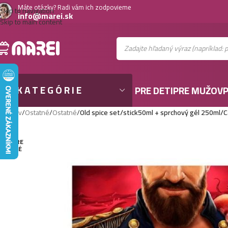
Máte otázky? Radi vám ich zodpovieme
Skip to navigation
info@marei.sk
Skip to main content
KATEGÓRIE
PRE DETI
PRE MUŽOV
P
Domov
/
Ostatné
/
Ostatné
/
Old spice set/stick50ml + sprchový gél 250ml/C
VYPRE
DANÉ