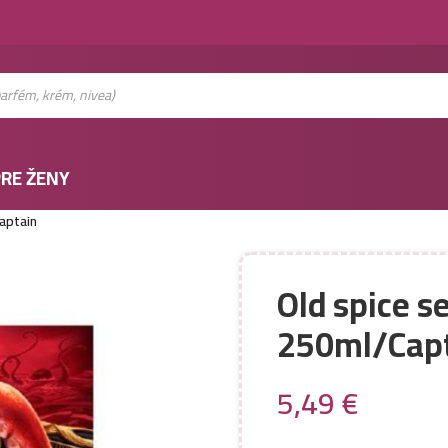
RE ŽENY
aptain
Old spice s
250ml/Cap
5,49
€