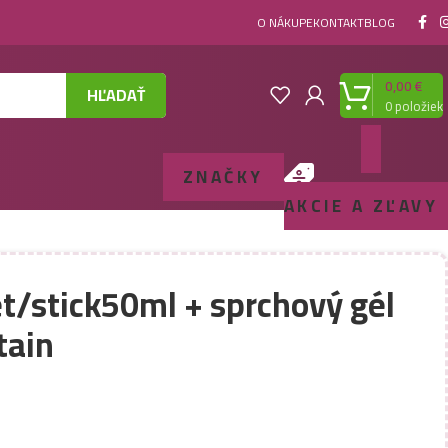
O NÁKUPE
KONTAKT
BLOG
0,00
€
HĽADAŤ
0
položiek
ZNAČKY
AKCIE A ZĽAVY
et/stick50ml + sprchový gél
tain