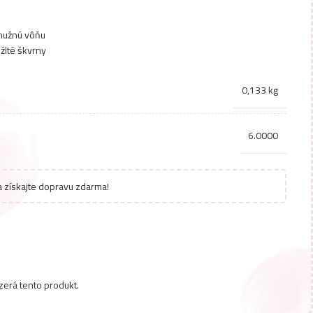
 mužnú vôňu
 žlté škvrny
0,133 kg
6.0000
 získajte dopravu zdarma!
zerá tento produkt.