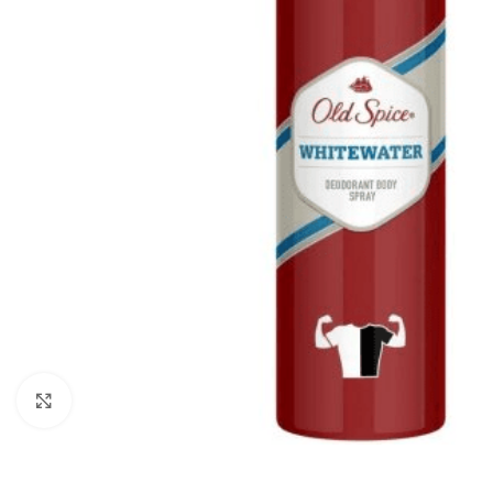
Zobraziť väčší obrázok