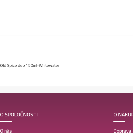
Old Spice deo 150ml-Whitewater
O SPOLOČNOSTI
O NÁKU
O nás
Doprava 