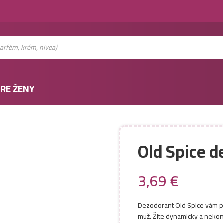
RE ŽENY
Old Spice 
3,69
€
Dezodorant Old Spice vám p
muž. Žite dynamicky a neko