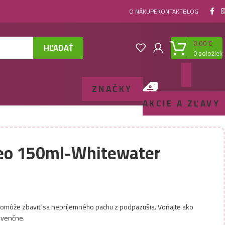
O NÁKUPE
KONTAKT
BLOG
0,00
€
HĽADAŤ
0
položiek
ZNAČKY
AKCIE A ZĽAVY
deo 150ml-Whitewater
omôže zbaviť sa nepríjemného pachu z podpazušia. Voňajte ako
nvenčne.