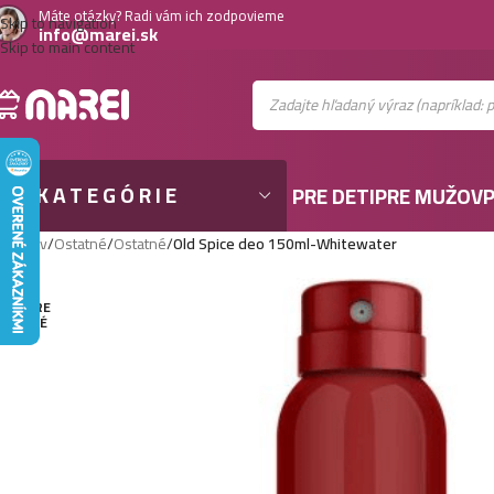
Máte otázky? Radi vám ich zodpovieme
Skip to navigation
info@marei.sk
Skip to main content
KATEGÓRIE
PRE DETI
PRE MUŽOV
P
Domov
/
Ostatné
/
Ostatné
/
Old Spice deo 150ml-Whitewater
VYPRE
DANÉ