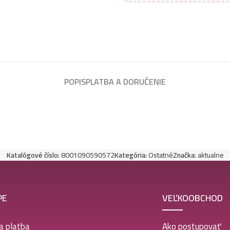
POPIS
PLATBA A DORUČENIE
Katalógové číslo:
8001090590572
Kategória:
Ostatné
Značka:
aktualne
PE
VEĽKOOBCHOD
a platba
Ako postupovať