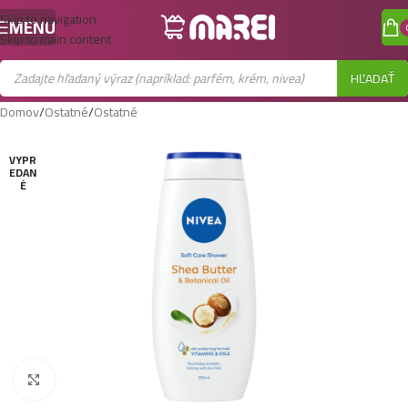
Skip to navigation
MENU
Skip to main content
HĽADAŤ
Domov
/
Ostatné
/
Ostatné
VYPR
EDAN
É
Zobraziť väčší obrázok