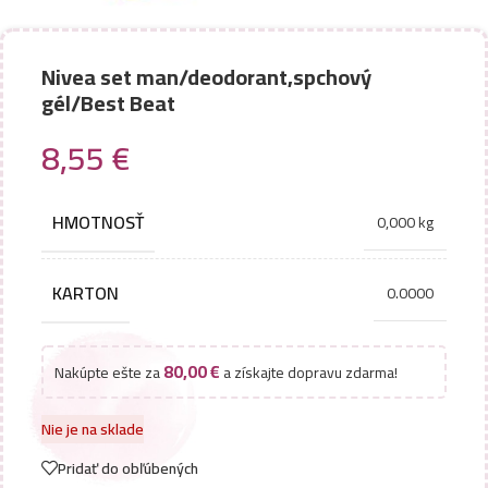
Nivea set man/deodorant,spchový
gél/Best Beat
8,55
€
HMOTNOSŤ
0,000 kg
KARTON
0.0000
80,00
€
Nakúpte ešte za
a získajte dopravu zdarma!
Nie je na sklade
Pridať do obľúbených