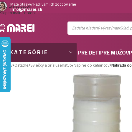
Máte otázky? Radi vám ich zodpovieme
Skip to navigation
info@marei.sk
Skip to main content
KATEGÓRIE
PRE DETI
PRE MUŽOV
P
Domov
/
Ostatné
/
Sviečky a príslušenstvo
/
Náplne do kahancov
/
Náhrada do