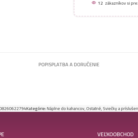
12
zákazníkov si pre
POPIS
PLATBA A DORUČENIE
08260622794
Kategórie:
Náplne do kahancov
,
Ostatné
,
Sviečky a prísluše
PE
VEĽKOOBCHOD