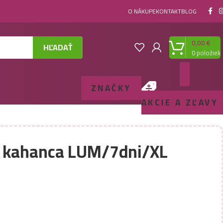
O NÁKUPE
KONTAKT
BLOG
0,00
€
HĽADAŤ
0
položiek
ZNAČKY
AKCIE A ZĽAVY
 kahanca LUM/7dni/XL