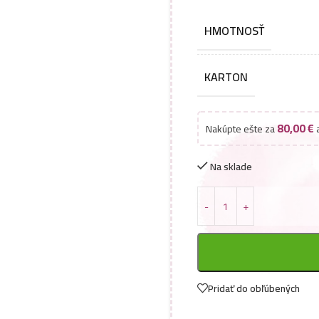
HMOTNOSŤ
KARTON
80,00
€
Nakúpte ešte za
a
Na sklade
Pridať do obľúbených