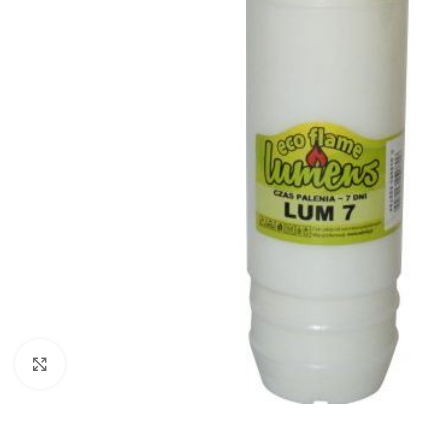
Zobraziť väčší obrázok