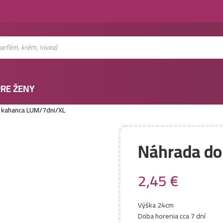
RE ŽENY
 kahanca LUM/7dni/XL
Náhrada do
2,45
€
Výška 24cm
Doba horenia cca 7 dní