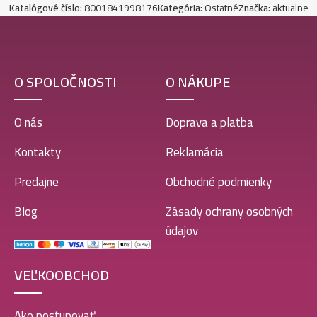
Katalógové číslo:
8001841998176
Kategória:
Ostatné
Značka:
aktualne
O SPOLOČNOSTI
O NÁKUPE
O nás
Doprava a platba
Kontakty
Reklamácia
Predajne
Obchodné podmienky
Blog
Zásady ochrany osobných
údajov
VEĽKOOBCHOD
Ako postupovať