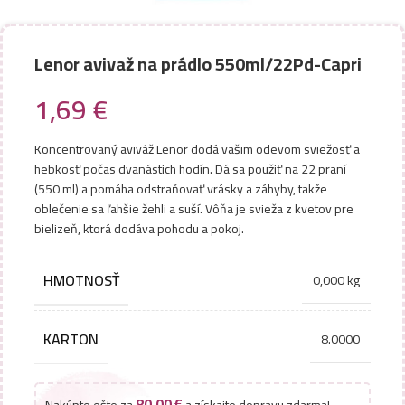
Lenor avivaž na prádlo 550ml/22Pd-Capri
1,69
€
Koncentrovaný aviváž Lenor dodá vašim odevom sviežosť a
hebkosť počas dvanástich hodín. Dá sa použiť na 22 praní
(550 ml) a pomáha odstraňovať vrásky a záhyby, takže
oblečenie sa ľahšie žehli a suší. Vôňa je svieža z kvetov pre
bielizeň, ktorá dodáva pohodu a pokoj.
HMOTNOSŤ
0,000 kg
KARTON
8.0000
80,00
€