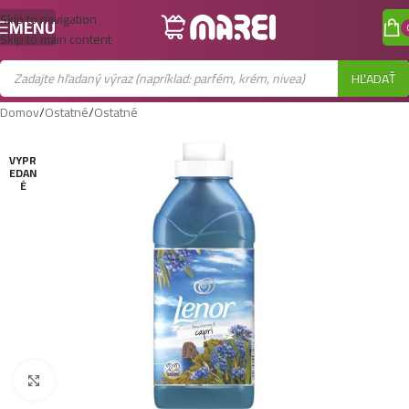
Skip to navigation
MENU
Skip to main content
HĽADAŤ
Domov
/
Ostatné
/
Ostatné
VYPR
EDAN
É
Zobraziť väčší obrázok