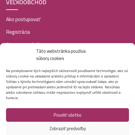
VEĽKOOBCHOD
Ako postupovať
Registrácia
Doprava a platba
Táto webstránka používa
Veľkoobchod
súbory cookies
SOCIÁLNE SIETE
Na poskytovanie tých najlepších skúseností používame technológie, ako sú
súbory cookie na ukladanie a/alebo prístup k informáciám o zariadení.
Súhlas s týmito technológiami nám umožní spracovávať údaje, ako je
správanie pri prehliadaní alebo jedinečné ID na tejto stránke. Nesúhlas
alebo odvolanie súhlasu môže nepriaznivo ovplyvniť určité vlastnosti a
funkcie.
Povoliť všetko
Marei.sk - Všetky práva vyhradené - 2026
Zobraziť predvoľby
Vytvorila digitálna agentúra
Ametica.