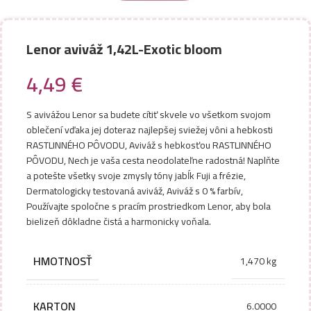
Lenor aviváž 1,42L-Exotic bloom
4,49
€
S avivážou Lenor sa budete cítiť skvele vo všetkom svojom
oblečení vďaka jej doteraz najlepšej sviežej vôni a hebkosti
RASTLINNÉHO PÔVODU, Aviváž s hebkosťou RASTLINNÉHO
PÔVODU, Nech je vaša cesta neodolateľne radostná! Naplňte
a potešte všetky svoje zmysly tóny jabĺk Fuji a frézie,
Dermatologicky testovaná aviváž, Aviváž s 0 % farbív,
Používajte spoločne s pracím prostriedkom Lenor, aby bola
bielizeň dôkladne čistá a harmonicky voňala.
HMOTNOSŤ
1,470 kg
KARTON
6.0000