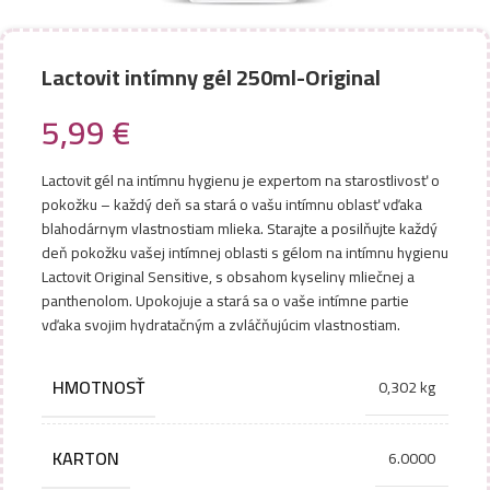
Lactovit intímny gél 250ml-Original
5,99
€
Lactovit gél na intímnu hygienu je expertom na starostlivosť o
pokožku – každý deň sa stará o vašu intímnu oblasť vďaka
blahodárnym vlastnostiam mlieka. Starajte a posilňujte každý
deň pokožku vašej intímnej oblasti s gélom na intímnu hygienu
Lactovit Original Sensitive, s obsahom kyseliny mliečnej a
panthenolom. Upokojuje a stará sa o vaše intímne partie
vďaka svojim hydratačným a zvláčňujúcim vlastnostiam.
HMOTNOSŤ
0,302 kg
KARTON
6.0000