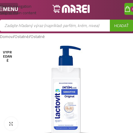
Skip to navigation
MENU
Skip to main content
HĽADAŤ
Domov
/
Ostatné
/
Ostatné
VYPR
EDAN
É
Zobraziť väčší obrázok