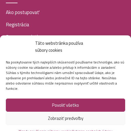
Ako postupovať
Registrácia
Doprava a platba
Táto webstránka používa
Veľkoobchod
súbory cookies
SOCIÁLNE SIETE
Na poskytovanie tých najlepších skúseností používame technológie, ako sú
súbory cookie na ukladanie a/alebo prístup k informáciám o zariadení.
Súhlas s týmito technológiami nám umožní spracovávať údaje, ako je
správanie pri prehliadaní alebo jedinečné ID na tejto stránke. Nesúhlas
alebo odvolanie súhlasu môže nepriaznivo ovplyvniť určité vlastnosti a
funkcie.
Povoliť všetko
Marei.sk - Všetky práva vyhradené - 2026
Zobraziť predvoľby
Vytvorila digitálna agentúra
Ametica.