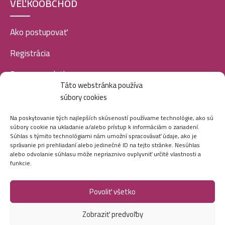
VEĽKOOBCHOD
Ako postupovať
Registrácia
Doprava a platba
Táto webstránka používa
Veľkoobchod
súbory cookies
SOCIÁLNE SIETE
Na poskytovanie tých najlepších skúseností používame technológie, ako sú
súbory cookie na ukladanie a/alebo prístup k informáciám o zariadení.
Súhlas s týmito technológiami nám umožní spracovávať údaje, ako je
správanie pri prehliadaní alebo jedinečné ID na tejto stránke. Nesúhlas
alebo odvolanie súhlasu môže nepriaznivo ovplyvniť určité vlastnosti a
funkcie.
Povoliť všetko
Marei.sk - Všetky práva vyhradené - 2026
Zobraziť predvoľby
Vytvorila digitálna agentúra
Ametica.