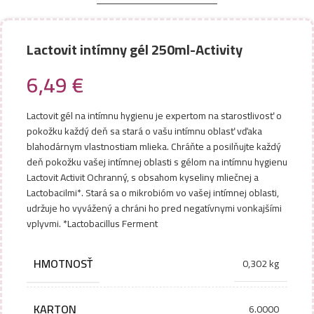
Lactovit intímny gél 250ml-Activity
6,49
€
Lactovit gél na intímnu hygienu je expertom na starostlivosť o
pokožku každý deň sa stará o vašu intímnu oblasť vďaka
blahodárnym vlastnostiam mlieka. Chráňte a posilňujte každý
deň pokožku vašej intímnej oblasti s gélom na intímnu hygienu
Lactovit Activit Ochranný, s obsahom kyseliny mliečnej a
Lactobacilmi*. Stará sa o mikrobióm vo vašej intímnej oblasti,
udržuje ho vyvážený a chráni ho pred negatívnymi vonkajšími
vplyvmi. *Lactobacillus Ferment
HMOTNOSŤ
0,302 kg
KARTON
6.0000