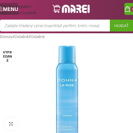
Skip to navigation
MENU
Skip to main content
HĽADAŤ
Domov
/
Ostatné
/
Ostatné
VYPR
EDAN
É
Zobraziť väčší obrázok