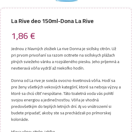
La Rive deo 150ml-Dona La Rive
1,86
€
Jednou z hlavných zložiek La rive Donna je sicílsky citrón. Už
pri prvom privoňaní sa razom ocitnete na sicílskych plážach
plných sviežeho vánku a rozpáleného piesku. Jeho príjemná a
nevtieravá vôňa vydrží až niekoľko hodín.
Donna od La rive je svieža ovocno-kvetinová vôňa. Hodí sa
pre ženy všetkých vekových kategórií, ktoré sa neboja výzvy a
ktoré sa chcú cítiť nespútane. Táto toaletná voda vás pohltí
svojou energiou a jedinečnosťou. Vôňa je vhodná
predovšetkým do teplých letných dní. Aj vo vnútrozemí si
budete pripadať, akoby ste sa prechádzali po prímorskej
kolonáde.
Hlava vône: citrón, jablko