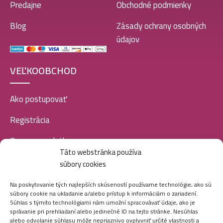
Predajne
Obchodné podmienky
Blog
Zásady ochrany osobných
údajov
VEĽKOOBCHOD
Ako postupovať
Registrácia
Doprava a platba
Táto webstránka používa
Veľkoobchod
súbory cookies
SOCIÁLNE SIETE
Na poskytovanie tých najlepších skúseností používame technológie, ako sú
súbory cookie na ukladanie a/alebo prístup k informáciám o zariadení.
Súhlas s týmito technológiami nám umožní spracovávať údaje, ako je
správanie pri prehliadaní alebo jedinečné ID na tejto stránke. Nesúhlas
alebo odvolanie súhlasu môže nepriaznivo ovplyvniť určité vlastnosti a