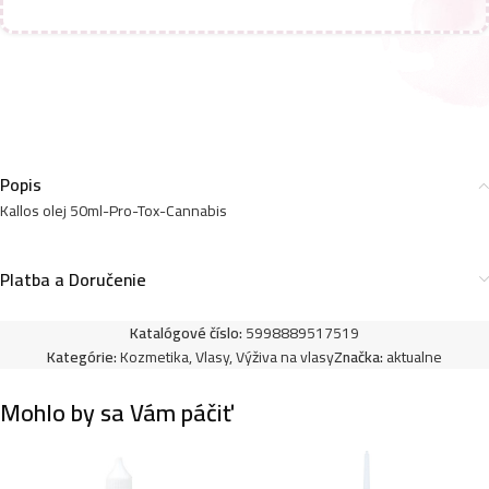
Kallos olej 50ml-Absolute keratin milk
3,99
€
Popis
Kallos olej 50ml-Pro-Tox-Cannabis
Platba a Doručenie
Katalógové číslo:
5998889517519
Kategórie:
Kozmetika
,
Vlasy
,
Výživa na vlasy
Značka:
aktualne
Mohlo by sa Vám páčiť