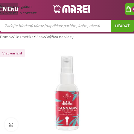
Skip to navigation
MENU
Skip to main content
HĽADAŤ
Domov
/
Kozmetika
/
Vlasy
/
Výživa na vlasy
Viac variant
Zobraziť väčší obrázok