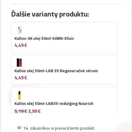
Ďalšie varianty produktu:
Kallos-SK olej 50ml-KJMN-Elixir
4,49
€
Kallos olej 50ml-LAB 35 Regeneračné sérum
4,49
€
Kallos olej 50ml-LAB35-Indulging Nourish
5,19
€
3,99
€
14
zákazníkov si prezerá tento produkt.