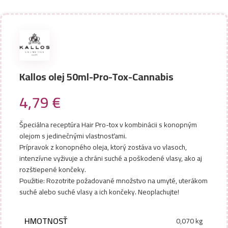
Kallos olej 50ml-Pro-Tox-Cannabis
4,79
€
Špeciálna receptúra Hair Pro-tox v kombinácii s konopným
olejom s jedinečnými vlastnosťami.
Prípravok z konopného oleja, ktorý zostáva vo vlasoch,
intenzívne vyživuje a chráni suché a poškodené vlasy, ako aj
rozštiepené končeky.
Použitie: Rozotrite požadované množstvo na umyté, uterákom
suché alebo suché vlasy a ich končeky. Neoplachujte!
HMOTNOSŤ
0,070 kg