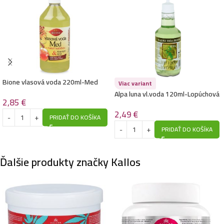
Bione vlasová voda 220ml-Med
Viac variant
Alpa luna vl.voda 120ml-Lopúchová
2,85
€
2,49
€
PRIDAŤ DO KOŠÍKA
PRIDAŤ DO KOŠÍKA
Ďalšie produkty značky Kallos