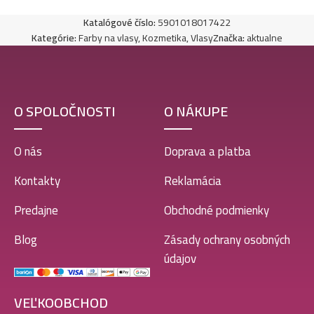
Katalógové číslo:
5901018017422
Kategórie:
Farby na vlasy
,
Kozmetika
,
Vlasy
Značka:
aktualne
O SPOLOČNOSTI
O NÁKUPE
O nás
Doprava a platba
Kontakty
Reklamácia
Predajne
Obchodné podmienky
Blog
Zásady ochrany osobných
údajov
VEĽKOOBCHOD