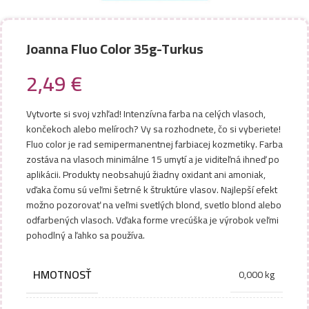
Joanna Fluo Color 35g-Turkus
2,49
€
Vytvorte si svoj vzhľad! Intenzívna farba na celých vlasoch,
končekoch alebo melíroch? Vy sa rozhodnete, čo si vyberiete!
Fluo color je rad semipermanentnej farbiacej kozmetiky. Farba
zostáva na vlasoch minimálne 15 umytí a je viditeľná ihneď po
aplikácii. Produkty neobsahujú žiadny oxidant ani amoniak,
vďaka čomu sú veľmi šetrné k štruktúre vlasov. Najlepší efekt
možno pozorovať na veľmi svetlých blond, svetlo blond alebo
odfarbených vlasoch. Vďaka forme vrecúška je výrobok veľmi
pohodlný a ľahko sa používa.
HMOTNOSŤ
0,000 kg