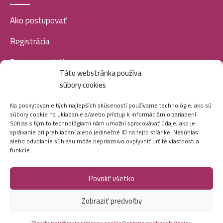
Ako postupovať
Registrácia
Doprava a platba
Táto webstránka používa
Veľkoobchod
súbory cookies
SOCIÁLNE SIETE
Na poskytovanie tých najlepších skúseností používame technológie, ako sú
súbory cookie na ukladanie a/alebo prístup k informáciám o zariadení.
Súhlas s týmito technológiami nám umožní spracovávať údaje, ako je
správanie pri prehliadaní alebo jedinečné ID na tejto stránke. Nesúhlas
alebo odvolanie súhlasu môže nepriaznivo ovplyvniť určité vlastnosti a
funkcie.
Povoliť všetko
Marei.sk - Všetky práva vyhradené - 2026
Zobraziť predvoľby
Vytvorila digitálna agentúra
Ametica.
Zásady používania súborov cookie
Ochrana osobných údajov