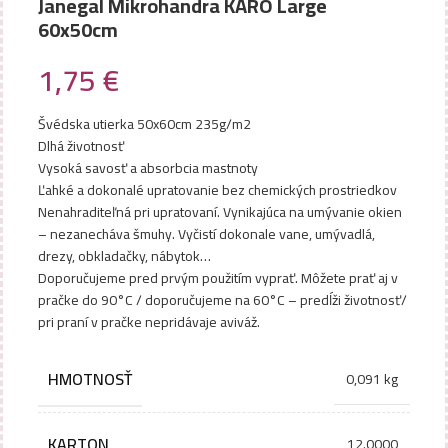
Janegal Mikrohandra KARO Large
60x50cm
1,75
€
Švédska utierka 50x60cm 235g/m2
Dlhá životnosť
Vysoká savosť a absorbcia mastnoty
Ľahké a dokonalé upratovanie bez chemických prostriedkov
Nenahraditeľná pri upratovaní. Vynikajúca na umývanie okien
– nezanecháva šmuhy. Vyčistí dokonale vane, umývadlá,
drezy, obkladačky, nábytok…
Doporučujeme pred prvým použitím vyprať. Môžete prať aj v
pračke do 90°C / doporučujeme na 60°C – predĺži životnosť/
pri praní v pračke nepridávaje aviváž.
HMOTNOSŤ
0,091 kg
KARTON
12.0000