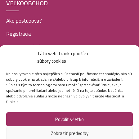
VEĽKOOBCHOD
Ako postupovať
Registrácia
Doprava a platba
Táto webstránka používa
Veľkoobchod
súbory cookies
SOCIÁLNE SIETE
Na poskytovanie tých najlepších skúseností používame technológie, ako sú
súbory cookie na ukladanie a/alebo prístup k informáciám o zariadení.
Súhlas s týmito technológiami nám umožní spracovávať údaje, ako je
správanie pri prehliadaní alebo jedinečné ID na tejto stránke. Nesúhlas
alebo odvolanie súhlasu môže nepriaznivo ovplyvniť určité vlastnosti a
funkcie.
Povoliť všetko
Marei.sk - Všetky práva vyhradené - 2026
Zobraziť predvoľby
Vytvorila digitálna agentúra
Ametica.