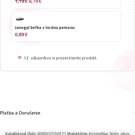
1,19
€
0,79
€
Janegal kefka s tvrdou pemzou
0,89
€
12
zákazníkov si prezerá tento produkt.
Platba a Doručenie
Katalógové číslo:
8585025505713
Kategórie:
Kozmetika
,
Nohy, obuv