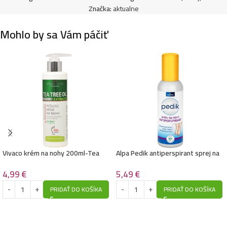
Značka:
aktualne
Mohlo by sa Vám páčiť
Vivaco krém na nohy 200ml-Tea
Alpa Pedik antiperspirant sprej na
Tree Oil Extract s dávkovačom
nohy 150ml-Proti Pachu,bylinková
vôňa
4,99
€
5,49
€
PRIDAŤ DO KOŠÍKA
PRIDAŤ DO KOŠÍKA