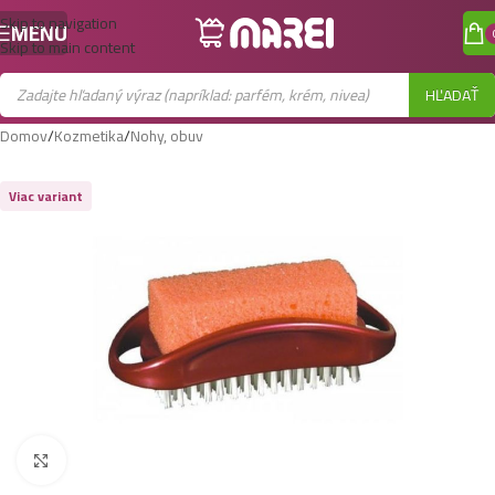
Skip to navigation
MENU
Skip to main content
HĽADAŤ
Domov
/
Kozmetika
/
Nohy, obuv
Viac variant
Zobraziť väčší obrázok