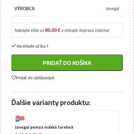
VÝROBCA
Janegal
80,00
€
Nakúpte ešte za
a získajte dopravu zdarma!
Na sklade už iba 1
PRIDAŤ DO KOŠÍKA
Pridať do obľúbených
Ďalšie varianty produktu:
Janegal pemza mäkká farebná