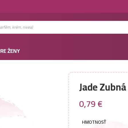
RE ŽENY
Jade Zubná 
0,79
€
HMOTNOSŤ