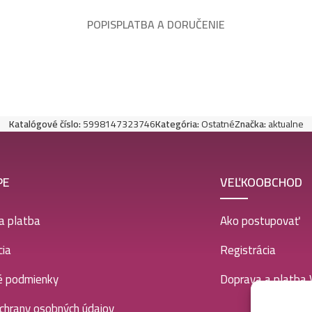
POPIS
PLATBA A DORUČENIE
Katalógové číslo:
5998147323746
Kategória:
Ostatné
Značka:
aktualne
PE
VEĽKOOBCHOD
a platba
Ako postupovať
ia
Registrácia
é podmienky
Doprava a platba
chrany osobných údajov