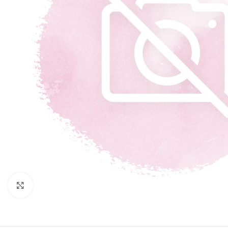
Zobraziť väčší obrázok