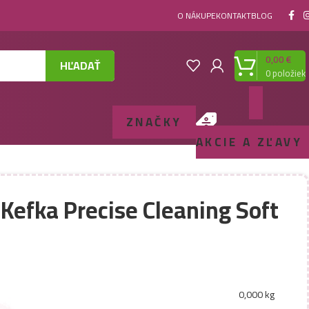
O NÁKUPE
KONTAKT
BLOG
0,00
€
HĽADAŤ
0
položiek
ZNAČKY
AKCIE A ZĽAVY
Kefka Precise Cleaning Soft
0,000 kg