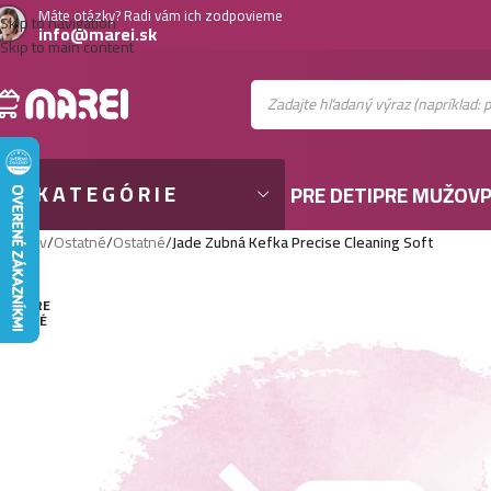
Máte otázky? Radi vám ich zodpovieme
Skip to navigation
info@marei.sk
Skip to main content
KATEGÓRIE
PRE DETI
PRE MUŽOV
P
Domov
/
Ostatné
/
Ostatné
/
Jade Zubná Kefka Precise Cleaning Soft
VYPRE
DANÉ