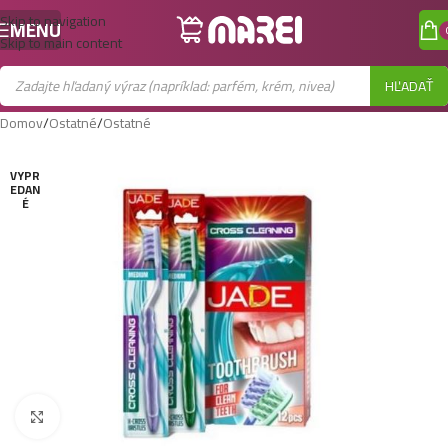
Skip to navigation
MENU
Skip to main content
HĽADAŤ
Domov
/
Ostatné
/
Ostatné
VYPR
EDAN
É
Zobraziť väčší obrázok