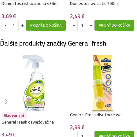
Domestos čistiaca pena 435ml-
Domestos wc čistič 750ml-
Citrus blast
Lavender
3,69
€
2,49
€
PRIDAŤ DO KOŠÍKA
PRIDAŤ DO KOŠÍKA
Ďalšie produkty značky General fresh
General Fresh disc force wc
Viac variant
aplikátor 60ml- Lemon
General Fresh osviežovač na
2,99
€
tkaniny sprej 500ml-Fresh Breeze
3,49
€
PRIDAŤ DO KOŠÍKA