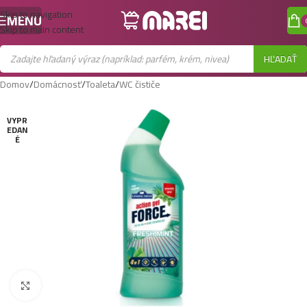
Skip to navigation
MENU
Skip to main content
HĽADAŤ
Domov
/
Domácnosť
/
Toaleta
/
WC čističe
VYPR
EDAN
É
Zobraziť väčší obrázok