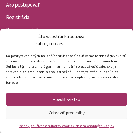
Ako postupovať
Registrácia
Doprava a platba
Táto webstránka používa
Veľkoobchod
súbory cookies
SOCIÁLNE SIETE
Na poskytovanie tých najlepších skúseností používame technológie, ako sú
súbory cookie na ukladanie a/alebo prístup k informáciám o zariadení.
Súhlas s týmito technológiami nám umožní spracovávať údaje, ako je
správanie pri prehliadaní alebo jedinečné ID na tejto stránke. Nesúhlas
alebo odvolanie súhlasu môže nepriaznivo ovplyvniť určité vlastnosti a
funkcie.
Povoliť všetko
Marei.sk - Všetky práva vyhradené - 2026
Zobraziť predvoľby
Vytvorila digitálna agentúra
Ametica.
Zásady používania súborov cookie
Ochrana osobných údajov