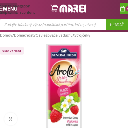
Skip to navigation
MENU
Skip to main content
HĽADAŤ
Domov
/
Domácnosť
/
Osviežovače vzduchu
/
Strojčeky
Viac variant
Zobraziť väčší obrázok