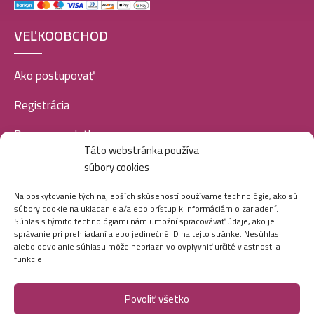
VEĽKOOBCHOD
Ako postupovať
Registrácia
Doprava a platba
Táto webstránka používa
Veľkoobchod
súbory cookies
SOCIÁLNE SIETE
Na poskytovanie tých najlepších skúseností používame technológie, ako sú
súbory cookie na ukladanie a/alebo prístup k informáciám o zariadení.
Súhlas s týmito technológiami nám umožní spracovávať údaje, ako je
správanie pri prehliadaní alebo jedinečné ID na tejto stránke. Nesúhlas
alebo odvolanie súhlasu môže nepriaznivo ovplyvniť určité vlastnosti a
funkcie.
Povoliť všetko
Marei.sk - Všetky práva vyhradené - 2026