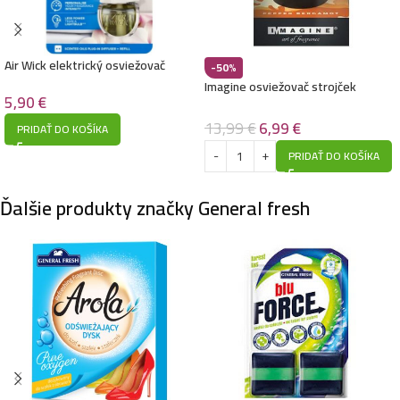
Air Wick elektrický osviežovač
-50%
vzduchu strojček s náplňou 19ml-
Imagine osviežovač strojček
Linen & White Orchid
5,90
€
+náhradná náplň 3x10ml (1x
Pepper bergamot + 2x Brait Ocean)
13,99
€
6,99
€
PRIDAŤ DO KOŠÍKA
PRIDAŤ DO KOŠÍKA
Ďalšie produkty značky General fresh