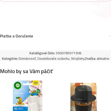
2,99
€
General fresh sprej 40ml-Les
2,99
€
Platba a Doručenie
Katalógové číslo:
5900785971906
Kategórie:
Domácnosť
,
Osviežovače vzduchu
,
Strojčeky
Značka:
aktualne
Mohlo by sa Vám páčiť