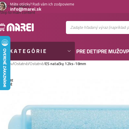
Máte otázky? Radi vám ich zodpovieme
Skip to navigation
info@marei.sk
Skip to main content
KATEGÓRIE
PRE DETI
PRE MUŽOV
P
Domov
/
Ostatné
/
Ostatné
/
ES natačky 12ks-18mm
VYPRE
DANÉ