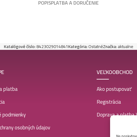
POPIS
PLATBA A DORUČENIE
Katalógové číslo:
8423029014841
Kategória:
Ostatné
Značka:
aktualne
PE
VEĽKOOBCHOD
a platba
Ako postupovať
ia
Registrácia
é podmienky
Doprava a platba
chrany osobných údajov
Na poskytova