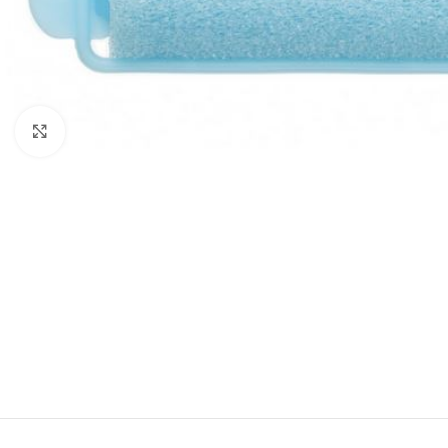
Zobraziť väčší obrázok