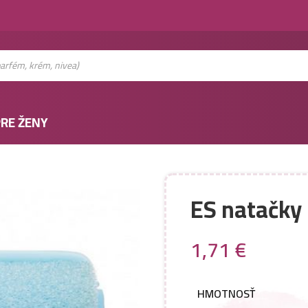
RE ŽENY
ES natačk
1,71
€
HMOTNOSŤ