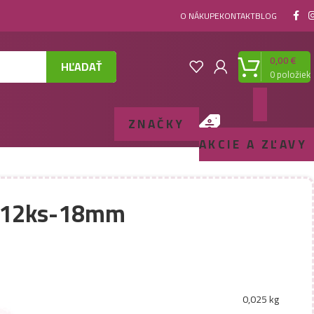
O NÁKUPE
KONTAKT
BLOG
0,00
€
HĽADAŤ
0
položiek
ZNAČKY
AKCIE A ZĽAVY
y 12ks-18mm
0,025 kg