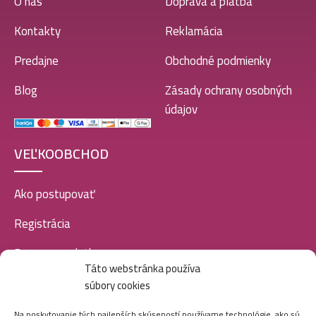
O nás
Doprava a platba
Kontakty
Reklamácia
Predajne
Obchodné podmienky
Blog
Zásady ochrany osobných
údajov
VEĽKOOBCHOD
Ako postupovať
Registrácia
Doprava a platba
Táto webstránka používa
Veľkoobchod
súbory cookies
SOCIÁLNE SIETE
Na poskytovanie tých najlepších skúseností používame technológie, ako sú