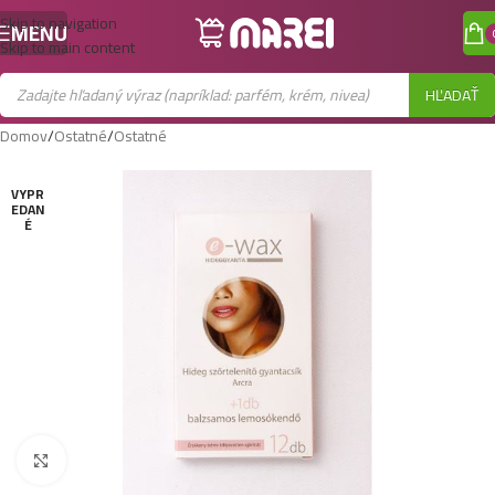
Skip to navigation
MENU
Skip to main content
HĽADAŤ
Domov
/
Ostatné
/
Ostatné
VYPR
EDAN
É
Zobraziť väčší obrázok